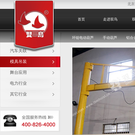
北京
模具吊装
首页
走进双鸟
环链电动葫芦
手动葫芦
铝合
工程机械
汽车关联
模具吊装
舞台应用
电力行业
其它行业