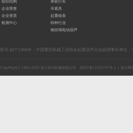
组织结构
单轨行车
企业荣誉
吊索具
企业资质
起重链条
检测中心
特种行业
钢丝绳电动葫芦
双鸟-始于1984年，中国重型机械工业协会起重葫芦分会副理事长单位
CopyRight © 1984-2025 浙江双鸟机械有限公司
浙ICP备11023747号-1
|
浙公网安备