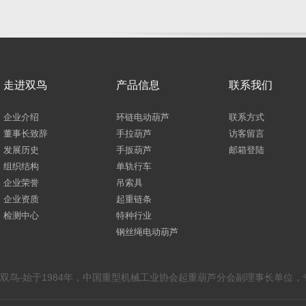
走进双鸟
产品信息
联系我们
企业介绍
环链电动葫芦
联系方式
董事长致辞
手拉葫芦
访客留言
发展历史
手扳葫芦
邮箱登陆
组织结构
单轨行车
企业荣誉
吊索具
企业资质
起重链条
检测中心
特种行业
钢丝绳电动葫芦
双鸟-始于1984年，中国重型机械工业协会起重葫芦分会副理事长单位