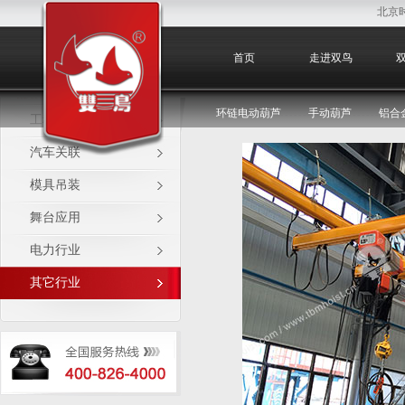
北京
其它行业
首页
走进双鸟
环链电动葫芦
手动葫芦
铝合
工程机械
汽车关联
模具吊装
舞台应用
电力行业
其它行业