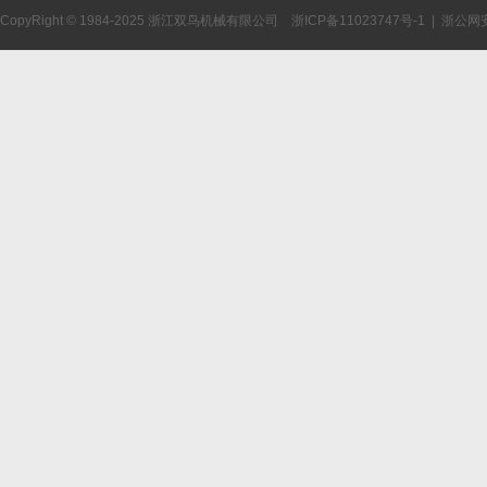
CopyRight © 1984-2025 浙江双鸟机械有限公司
浙ICP备11023747号-1
|
浙公网安备