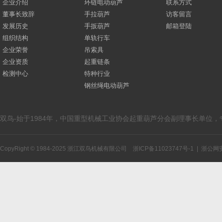
企业介绍
环链电动葫芦
联系方式
董事长致辞
手拉葫芦
访客留言
发展历史
手扳葫芦
邮箱登陆
组织结构
单轨行车
企业荣誉
吊索具
企业资质
起重链条
检测中心
特种行业
钢丝绳电动葫芦
双鸟-始于1984年，中国重型机械工业协会起重葫芦分会副理事长单位
CopyRight © 1984-2025 浙江双鸟机械有限公司
浙ICP备11023747号-1
|
浙公网安备