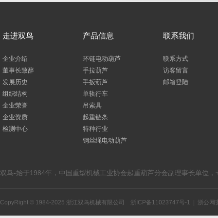
走进双鸟
产品信息
联系我们
企业介绍
环链电动葫芦
联系方式
董事长致辞
手拉葫芦
访客留言
发展历史
手扳葫芦
邮箱登陆
组织结构
单轨行车
企业荣誉
吊索具
企业资质
起重链条
检测中心
特种行业
钢丝绳电动葫芦
双鸟-始于1984年，中国重型机械工业协会起重葫芦分会副理事长单位
CopyRight © 1984-2025 浙江双鸟机械有限公司
浙ICP备11023747号-1
|
浙公网安备