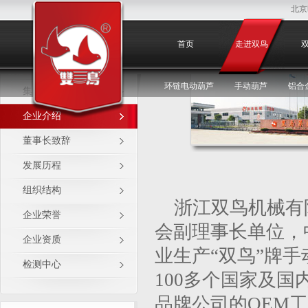
北京
企业介绍
首页
走进双鸟
环链电动葫芦
手动葫芦
铝合
集团产业
企业介绍
董事长致辞
发展历程
组织结构
浙江双鸟机械有
企业荣誉
会副理事长单位，
企业资质
业生产“双鸟”牌
检测中心
100
多个国家及国
品牌公司的
OEM
工