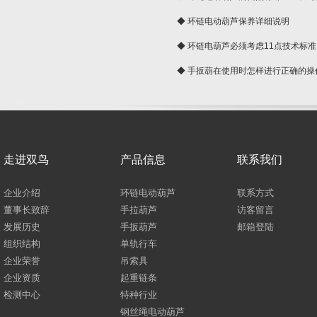
◆ 环链电动葫芦保养详细说明
◆ 环链电葫芦必须考虑11点技术标准
◆ 手扳葫在使用时怎样进行正确的操
走进双鸟
产品信息
联系我们
企业介绍
环链电动葫芦
联系方式
董事长致辞
手拉葫芦
访客留言
发展历史
手扳葫芦
邮箱登陆
组织结构
单轨行车
企业荣誉
吊索具
企业资质
起重链条
检测中心
特种行业
钢丝绳电动葫芦