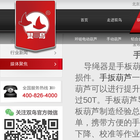
北京
媒体聚焦
首页
走进双鸟
环链电动葫芦
手动葫芦
铝合
企业新闻
发布
行业新闻
媒体聚焦
导绳器是手板
损件。
手扳葫芦
一
葫芦可以进行提升
过50T。手板葫
板葫芦制造经验总
单，携带方便的手
下降、校准等作业