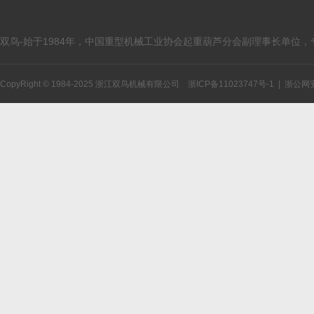
双鸟-始于1984年，中国重型机械工业协会起重葫芦分会副理事长单位
CopyRight © 1984-2025 浙江双鸟机械有限公司
浙ICP备11023747号-1
|
浙公网安备