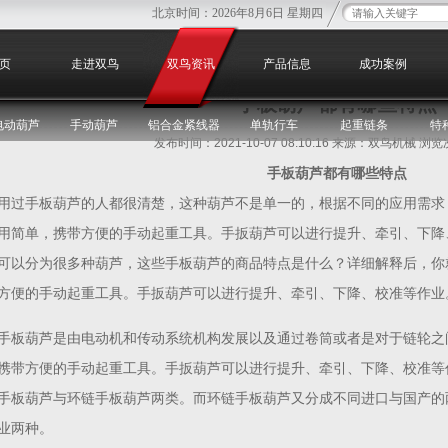
北京时间：
2026年8月6日 星期四
您
页
走进双鸟
双鸟资讯
产品信息
成功案例
手板葫芦都有哪些特点
电动葫芦
手动葫芦
铝合金紧线器
单轨行车
起重链条
特
发布时间：2021-10-07 08:10:16 来源：双鸟机械 浏
手板葫芦都有哪些特点
用过手板葫芦的人都很清楚，这种葫芦不是单一的，根据不同的应用需求
用简单，携带方便的手动起重工具。手扳葫芦可以进行提升、牵引、下降、
可以分为很多种葫芦，这些手板葫芦的商品特点是什么？详细解释后，你
方便的手动起重工具。手扳葫芦可以进行提升、牵引、下降、校准等作业。
手板葫芦是由电动机和传动系统机构发展以及通过卷筒或者是对于链轮之
携带方便的手动起重工具。手扳葫芦可以进行提升、牵引、下降、校准等作
手板葫芦与环链手板葫芦两类。而环链手板葫芦又分成不同进口与国产的
业两种。