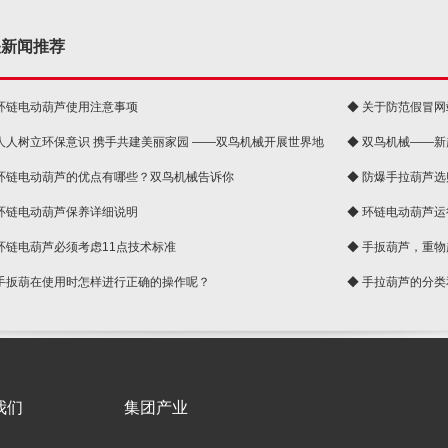
关新闻推荐
 环链电动葫芦使用注意事项
◆ 关于防范假冒
 人人树立环保意识 携手共建美丽家园 ——双鸟机械开展世界地
◆ 双鸟机械——
 环链电动葫芦的优点有哪些？双鸟机械告诉你
◆ 防爆手拉葫芦
 环链电动葫芦保养详细说明
◆ 环链电动葫芦
 环链电葫芦必须考虑11点技术标准
◆ 手扳葫芦，重
 手扳葫在使用时怎样进行正确的操作呢？
◆ 手拉葫芦的分
我们
集团产业