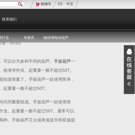
购物车
EN
中文
现在的位置：
双鸟首页
>
双鸟资讯
>
媒体聚焦
联系我们
种行业
吊索具
钢丝绳电动葫芦
览次数：2628次
，可以分为多种不同的葫芦。
手扳葫芦
一
校准等作业。起重量一般不超过50T。
就知道答案了。手扳葫芦一款使用简单，
起重量一般不超过50T。
间共同重要组成。手扳葫芦一款使用简
业。起重量一般不超过50T。通常可以
两种。手板葫芦又分成单速提升和双速提