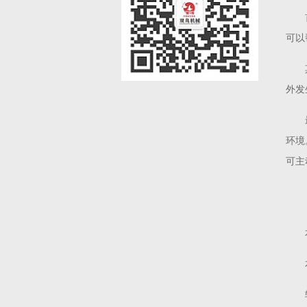
可以
外发
环境
可主