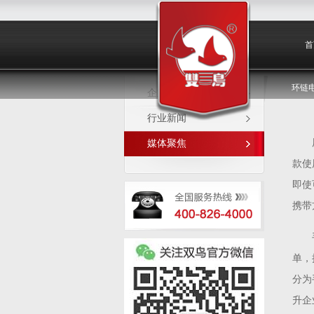
媒体聚焦
首
环链
企业新闻
行业新闻
媒体聚焦
款使
即使
携带
单，
分为
升企