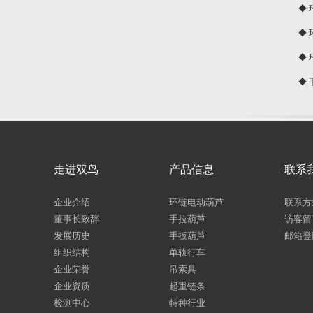
球
◆
◆
◆
◆
走进双鸟
产品信息
联系
企业介绍
环链电动葫芦
联系方
董事长致辞
手拉葫芦
访客留
发展历史
手扳葫芦
邮箱登
组织结构
单轨行车
企业荣誉
吊索具
企业资质
起重链条
检测中心
特种行业