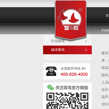
媒体聚焦
首
环链
企业新闻
行业新闻
媒体聚焦
建筑
单，
续高
除此
人员
在许
葫芦
过5