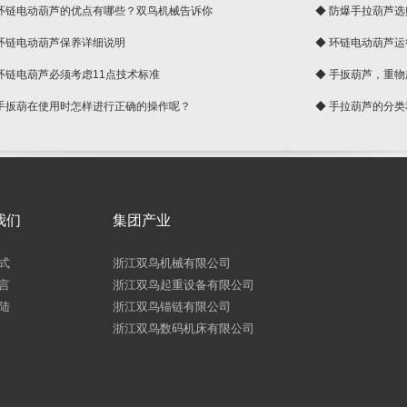
 环链电动葫芦的优点有哪些？双鸟机械告诉你
◆ 防爆手拉葫芦
 环链电动葫芦保养详细说明
◆ 环链电动葫芦
 环链电葫芦必须考虑11点技术标准
◆ 手扳葫芦，重
 手扳葫在使用时怎样进行正确的操作呢？
◆ 手拉葫芦的分
我们
集团产业
式
浙江双鸟机械有限公司
言
浙江双鸟起重设备有限公司
陆
浙江双鸟锚链有限公司
浙江双鸟数码机床有限公司