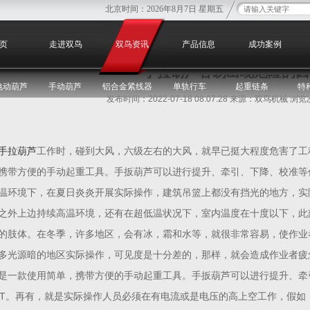
北京时间：
2026年8月7日 星期五
您
页
走进双鸟
双鸟资讯
产品信息
成功案例
手拉葫芦容易出现危险的因
电动葫芦
手动葫芦
铝合金紧线器
单轨行车
起重链条
特
发布时间：2022-07-18 08:07:28 来源：双鸟机械 浏
手拉葫芦
工作时，碰到大风，六级左右的大风，就早已挺大程度危害了工
携带方便的手动起重工具。手扳葫芦可以进行提升、牵引、下降、校准等作
温环境下，在夏日炎炎开展实际操作，建筑吊篮上都没有挡光的地方，实
之外上边持续高温环境，还有在超低温状况下，室内温度在十度以下，此
的肢体。在冬季，许多地区，会有冰，霜和水等，就很非常容易，使作业
多光源暗的地区实际操作，可见度是十分差的，那样，就会造成作业者疲
是一款使用简单，携带方便的手动起重工具。手扳葫芦可以进行提升、牵
0T。再有，就是实际操作人员必须在有电流或是电压的高上空工作，假如