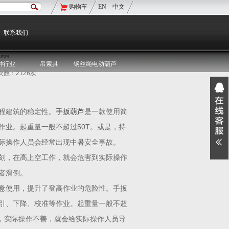
购物车
EN
中文
现在的位置：
双鸟首页
>
双鸟资讯
>
媒体聚焦
联系我们
素
种行业
吊索具
钢丝绳电动葫芦
览次数：2126次
程建筑的稳定性。
手扳葫芦
是一款使用简
业。起重量一般不超过50T。或是，持
际操作人员会经常出现中暑安全事故。
刻，在高上空工作，就会危害到实际操作
者滑倒。
惫使用，提升了登高作业的危险性。手扳
引、下降、校准等作业。起重量一般不超
，实际操作不善，就会给实际操作人员导