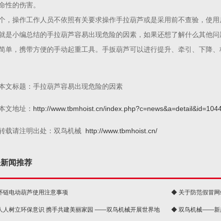
命性的伤害。
个，操作工作人员不依照有关要求操作手拉葫芦或是采用前不查验，使用
就是小编总结的手拉葫芦容易出现危险的因素，如果还想了解什么其他问
简单，携带方便的手动起重工具。手扳葫芦可以进行提升、牵引、下降、校
本文标题：手拉葫芦容易出现危险的因素
本文地址：
http://www.tbmhoist.cn/index.php?c=news&a=detail&id=104
转载请注明出处：双鸟机械
http://www.tbmhoist.cn/
关新闻推荐
 环链电动葫芦使用注意事项
◆ 关于防范假冒
 人人树立环保意识 携手共建美丽家园 ——双鸟机械开展世界地
◆ 双鸟机械——