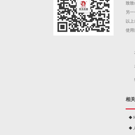
致致
另一
以上
使用
相
◆
◆