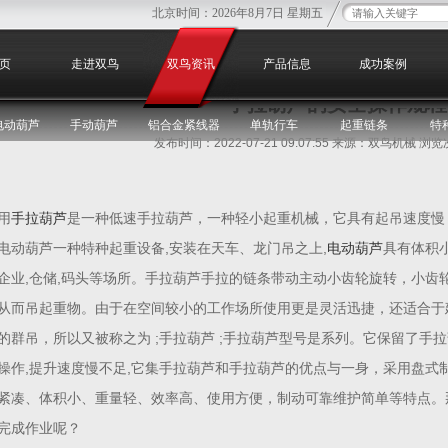
北京时间：
2026年8月7日 星期五
您
页
走进双鸟
双鸟资讯
产品信息
成功案例
手拉葫芦的安全操作规程
电动葫芦
手动葫芦
铝合金紧线器
单轨行车
起重链条
特
发布时间：2022-07-21 09:07:55 来源：双鸟机械 浏
用
手拉葫芦
是一种低速手拉葫芦，一种轻小起重机械，它具有起吊速度慢
电动葫芦一种特种起重设备,安装在天车、龙门吊之上,
电动葫芦
具有体积小
企业,仓储,码头等场所。手拉葫芦手拉的链条带动主动小齿轮旋转，小齿
从而吊起重物。由于在空间较小的工作场所使用更是灵活迅捷，还适合于
的群吊，所以又被称之为 ;手拉葫芦 ;手拉葫芦型号是系列。它保留了手
操作,提升速度慢不足,它集手拉葫芦和手拉葫芦的优点与一身，采用盘式
紧凑、体积小、重量轻、效率高、使用方便，制动可靠维护简单等特点。
完成作业呢？