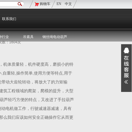
购物车
EN
中文
现在的位置：
双鸟首页
>
双鸟资讯
>
媒体聚焦
联系我们
种行业
吊索具
钢丝绳电动葫芦
览次数：1604次
，机体质量轻，机件硬度高，磨损小的特
,自重轻,操作简单,使用方便等特点,用于
轮带动大齿轮转动，将放大了的力矩输
建筑工程领域的爬架，爬模的提升，大型
拉葫芦轻巧方便的特点，又改进了手拉葫芦
制动电机做工作，行驶减速器减速，具有
那么我们应该如何安全正确操作它从而更