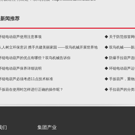
关新闻推荐
 环链电动葫芦使用注意事项
◆ 关于防范假冒
 人人树立环保意识 携手共建美丽家园 ——双鸟机械开展世界地
◆ 双鸟机械——
 环链电动葫芦的优点有哪些？双鸟机械告诉你
◆ 防爆手拉葫芦
 环链电动葫芦保养详细说明
◆ 环链电动葫芦
 环链电葫芦必须考虑11点技术标准
◆ 手扳葫芦，重
 手扳葫在使用时怎样进行正确的操作呢？
◆ 手拉葫芦的分
我们
集团产业