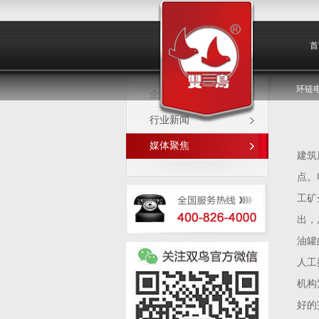
媒体聚焦
首
环链
企业新闻
行业新闻
媒体聚焦
建筑
点。
工矿
出，
油罐
人工
机构
好的