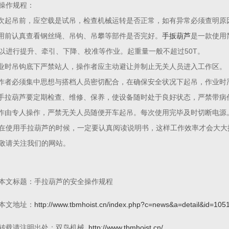
操作规程：
每次起吊前，应空载是试吊，检查机械运转是否正常，如有异常必须查明原
使用前认真查看钢丝绳、吊钩、吊攀等部件是否完好。
手扳葫芦
是一款使用
以进行提升、牵引、下降、校准等作业。起重量一般不超过50T。
作业时吊钩底下严禁站人，操作者应主动避让并制止无关人员进入工作区。
操作者必须集中思想与搭档人员密切配合，在确保安全状况下起吊，作业时
对手拉葫芦要定期检查、维修、保养，使设备随时处于良好状态，严禁带病
操作由专人操作，严禁无关人员随便开车起吊。每次使用完毕及时切断电源
在使用手拉葫芦的时候，一定要认真阅读说明书，这样工作效率才会大大
敬请关注我们的网站。
本文标题：手拉葫芦的安全操作规程
本文地址：
http://www.tbmhoist.cn/index.php?c=news&a=detail&id=105
转载请注明出处：双鸟机械
http://www.tbmhoist.cn/