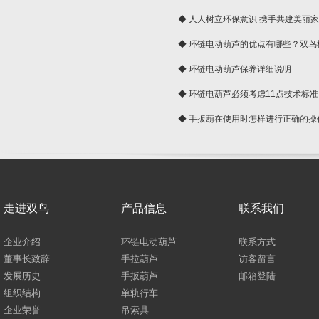
◆ 人人树立环保意识 携手共建美丽
球
◆ 环链电动葫芦的优点有哪些？双鸟
◆ 环链电动葫芦保养详细说明
◆ 环链电葫芦必须考虑11点技术标准
◆ 手扳葫在使用时怎样进行正确的操
走进双鸟
产品信息
联系我们
企业介绍
环链电动葫芦
联系方式
董事长致辞
手拉葫芦
访客留言
发展历史
手扳葫芦
邮箱登陆
组织结构
单轨行车
企业荣誉
吊索具