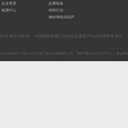
企业资质
起重链条
检测中心
特种行业
钢丝绳电动葫芦
双鸟-始于1984年，中国重型机械工业协会起重葫芦分会副理事长单位
CopyRight © 1984-2025 浙江双鸟机械有限公司
浙ICP备11023747号-1
|
浙公网安备