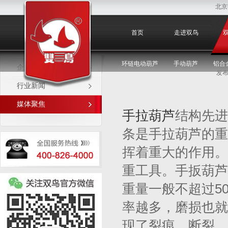
北京
媒体聚焦
首页
走进双鸟
环链电动葫芦
手动葫芦
铝合
企业新闻
发布
行业新闻
媒体聚焦
手拉葫芦
结构先进
条是手拉葫芦的重
挥着重大的作用。
重工具。手扳葫芦
重量一般不超过5
率越多，磨损也就
现了裂痕，断裂。