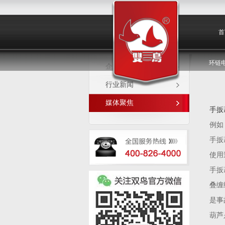
媒体聚焦
首
环链
企业新闻
行业新闻
媒体聚焦
手扳
例如
手扳
使用
手扳
叠缠
是事
葫芦