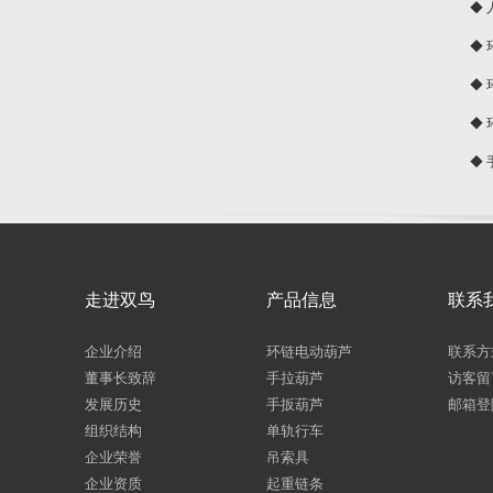
◆
球
◆
◆
◆
◆
走进双鸟
产品信息
联系
企业介绍
环链电动葫芦
联系方
董事长致辞
手拉葫芦
访客留
发展历史
手扳葫芦
邮箱登
组织结构
单轨行车
企业荣誉
吊索具
企业资质
起重链条