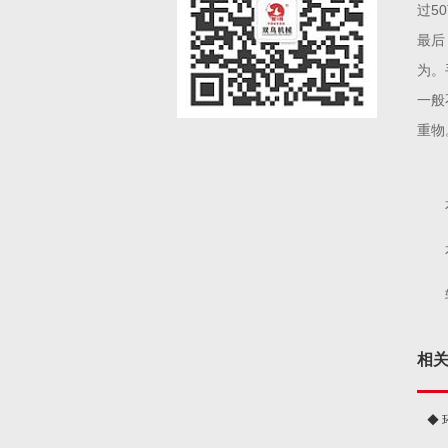
过5
最后
为。
一般
重物
相
◆