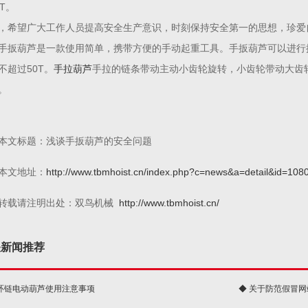
0T。
，希望广大工作人员提高安全生产意识，时刻保持安全第一的思想，珍爱
手扳葫芦是一款使用简单，携带方便的手动起重工具。手扳葫芦可以进行
不超过50T。
手拉葫芦
手拉的链条带动主动小齿轮旋转，小齿轮带动大齿
。
本文标题：浅谈手扳葫芦的安全问题
本文地址：
http://www.tbmhoist.cn/index.php?c=news&a=detail&id=108
转载请注明出处：双鸟机械
http://www.tbmhoist.cn/
关新闻推荐
 环链电动葫芦使用注意事项
◆ 关于防范假冒