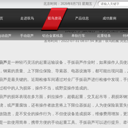
北京时间：
2026年8月7日 星期五
您
页
走进双鸟
双鸟资讯
产品信息
成功案例
浅谈手扳葫芦的安全问题
电动葫芦
手动葫芦
铝合金紧线器
单轨行车
起重链条
特
发布时间：2022-07-31 08:07:54 来源：双鸟机械 浏
葫芦
是一种轻巧灵活的起重运输设备，手扳葫芦作业时，如果操作人员使
，钢索的质量、上下限位保险、导索器、电器设施等，都可能出现问题，
葫芦是最关键的。近期检修车间通过对全厂手扳葫芦进行检修中发现，手
过程中的人为损坏，操作不当，或野蛮操作造成的。
葫芦的损坏表现在多方面，斜拉操作，超载起重，交叉起吊等，易损坏钢
绕，或严重腐蚀，还有操作者故意将上下限位器扳起，人为使保险装置失
故隐患，是不安全的操作行为，不但使设备造成损坏，维修费用增加，更
是一款使用简单，携带方便的手动起重工具。手扳葫芦可以进行提升、牵