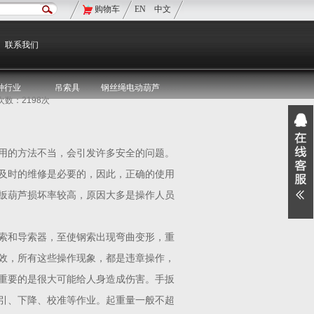
购物车
EN
中文
现在的位置：
双鸟首页
>
双鸟资讯
>
媒体聚焦
联系我们
种行业
吊索具
钢丝绳电动葫芦
览次数：2198次
用的方法不当，会引发许多安全的问题。
及时的维修是必要的，因此，正确的使用
扳葫芦损坏率较高，原因大多是操作人员
索和导索器，至使钢索出现弯曲变形，重
效，所有这些操作现象，都是违章操作，
重要的是很大可能给人身造成伤害。手扳
引、下降、校准等作业。起重量一般不超