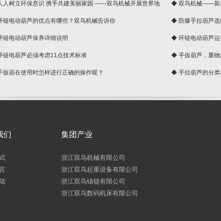
 人人树立环保意识 携手共建美丽家园 ——双鸟机械开展世界地
◆ 双鸟机械——
 环链电动葫芦的优点有哪些？双鸟机械告诉你
◆ 防爆手拉葫芦
 环链电动葫芦保养详细说明
◆ 环链电动葫芦
 环链电葫芦必须考虑11点技术标准
◆ 手扳葫芦，重
 手扳葫在使用时怎样进行正确的操作呢？
◆ 手拉葫芦的分
我们
集团产业
式
浙江双鸟机械有限公司
言
浙江双鸟起重设备有限公司
陆
浙江双鸟锚链有限公司
浙江双鸟数码机床有限公司