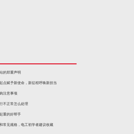
2
网站的郑重声明
新起点赋予新使命，新征程呼唤新担当
选购注意事项
运行不正常怎么处理
物起重的好帮手
类和常见规格，电工初学者建议收藏