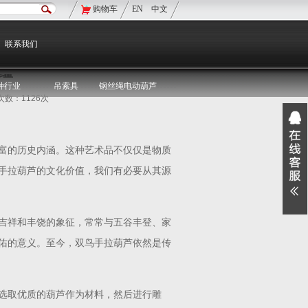
购物车
EN
中文
现在的位置：
双鸟首页
>
双鸟资讯
>
媒体聚焦
联系我们
蕴
种行业
吊索具
钢丝绳电动葫芦
览次数：1126次
富的历史内涵。这种艺术品不仅仅是物质
手拉葫芦的文化价值，我们有必要从其源
吉祥和丰饶的象征，常常与五谷丰登、家
佑的意义。至今，双鸟手拉葫芦依然是传
选取优质的葫芦作为材料，然后进行雕