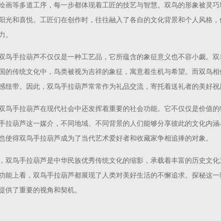
绘画等多道工序，每一步都体现着工匠的技艺与智慧。双鸟的形象被灵巧
阳光和喜悦。工匠们在创作时，往往融入了各自的文化背景和个人风格，
力。
双鸟手拉葫芦不仅仅是一种工艺品，它所蕴含的象征意义也不容小觑。双
国的传统文化中，鸟类被视为吉祥的象征，寓意着生机与希望。而双鸟相
感纽带。因此，双鸟手拉葫芦常常作为礼品交流，寄托着送礼者的美好祝
双鸟手拉葫芦在现代社会中还发挥着重要的社会功能。它不仅仅是价值的
手拉葫芦这一媒介，不同地域、不同背景的人们能够分享彼此的文化内涵
也使得双鸟手拉葫芦成为了当代艺术爱好者和收藏家争相追捧的对象。
，双鸟手拉葫芦是中华民族优秀传统文化的缩影，承载着丰富的历史文化
功能上看，双鸟手拉葫芦都展现了人类对美好生活的不懈追求。探秘这一
提供了重要的视角和契机。