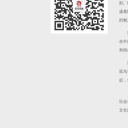
刻、
递着
的魅
在中
和情
双鸟
起，
社会
文化