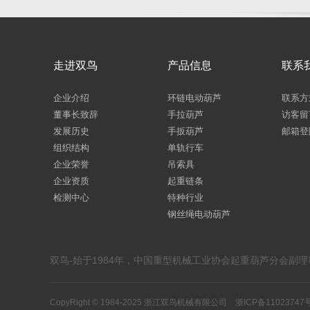
走进双鸟
产品信息
联系
企业介绍
环链电动葫芦
联系方
董事长致辞
手拉葫芦
访客留
发展历史
手扳葫芦
邮箱登
组织结构
单轨行车
企业荣誉
吊索具
企业资质
起重链条
检测中心
特种行业
钢丝绳电动葫芦
双鸟-始于1984年，中国重型机械工业协会起重葫芦分会副
CopyRight © 1984-2025 浙江双鸟机械有限公司
浙ICP备11023747号