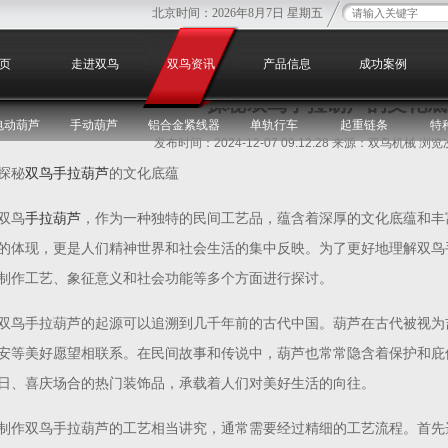
北京时间：
2026年8月7日 星期五
您
页
走进双鸟
双鸟资讯
产品信息
成功案例
探秘双鸟手拉葫芦的文化底
电动葫芦
手动葫芦
铝合金紧线器
单轨行车
起重链条
特
发布时间：2024-12-07 09:12:28 来源：双鸟机械 浏
探秘
双鸟手拉葫芦
的文化底蕴
双鸟
手拉葫芦
，作为一种独特的民间工艺品，蕴含着深厚的文化底蕴和丰
的体现，更是人们精神世界和社会生活的集中反映。为了更好地理解双鸟
制作工艺、象征意义和社会功能等多个方面进行探讨。
双鸟手拉葫芦的起源可以追溯到几千年前的古代中国。葫芦在古代被视为
安等美好愿望相联系。在民间故事和传说中，葫芦也常常隐含着保护和庇
日、喜庆场合的热门装饰品，承载着人们对美好生活的向往。
制作双鸟手拉葫芦的工艺相当讲究，通常需要经过精细的工艺流程。首先