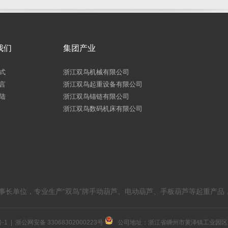
我们
集团产业
式
浙江双鸟机械有限公司
言
浙江双鸟起重设备有限公司
陆
浙江双鸟锚链有限公司
浙江双鸟数码机床有限公司
理事长单位，专业生产“双鸟”牌手动葫芦、电动葫芦、手板葫芦等起重产品
-1
|
浙公网安备 33068302000223号
公司地址：浙江省嵊州市黄泽镇工业园区 官方