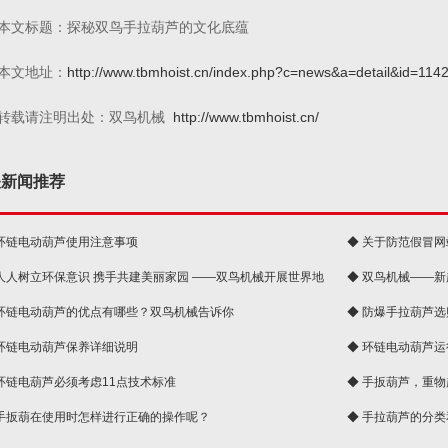
本文标题：探秘双鸟手拉葫芦的文化底蕴
本文地址：
http://www.tbmhoist.cn/index.php?c=news&a=detail&id=114
转载请注明出处：双鸟机械
http://www.tbmhoist.cn/
关新闻推荐
 环链电动葫芦使用注意事项
◆ 关于防范假冒
 人人树立环保意识 携手共建美丽家园 ——双鸟机械开展世界地
◆ 双鸟机械——
 环链电动葫芦的优点有哪些？双鸟机械告诉你
◆ 防爆手拉葫芦
 环链电动葫芦保养详细说明
◆ 环链电动葫芦
 环链电葫芦必须考虑11点技术标准
◆ 手扳葫芦，重
 手扳葫在使用时怎样进行正确的操作呢？
◆ 手拉葫芦的分