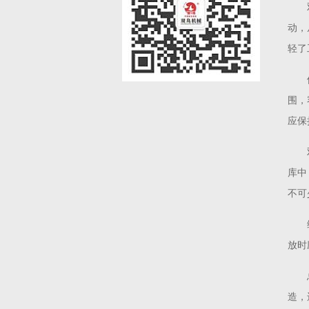
动，
轻了
围，
应保
库中
不可
放时
造，