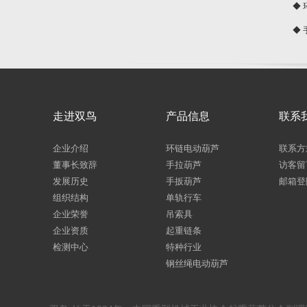
◆
◆
走进双鸟
产品信息
联系
企业介绍
环链电动葫芦
联系方
董事长致辞
手拉葫芦
访客留
发展历史
手扳葫芦
邮箱登
组织结构
单轨行车
企业荣誉
吊索具
企业资质
起重链条
检测中心
特种行业
钢丝绳电动葫芦