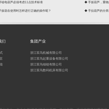
 环链电葫芦必须考虑11点技术标准
◆ 手扳葫芦，重
 手扳葫在使用时怎样进行正确的操作呢？
◆ 手拉葫芦的分
我们
集团产业
式
浙江双鸟机械有限公司
言
浙江双鸟起重设备有限公司
陆
浙江双鸟锚链有限公司
浙江双鸟数码机床有限公司