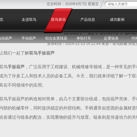
北京时间：
2026年8月7日 星期五
您
页
走进双鸟
双鸟资讯
产品信息
成功案例
让我们一起了解双鸟手扳葫
电动葫芦
手动葫芦
铝合金紧线器
单轨行车
起重链条
特
发布时间：2024-12-13 14:12:44 来源：双鸟机械 浏
让我们一起了解
双鸟手扳葫芦
双鸟
手扳葫芦
，广泛应用于工程建设、机械维修等领域，是一种常见的手
成为了许多工人和技术人员的必备工具。今天，我们就来详细了解一下双
其在不同领域中的应用。
双鸟手扳葫芦的构造相对简单，由几个主要部分组成，包括葫芦壳体、手
内部的机械零件，同时提供稳定的外部结构。手柄通常由坚固的金属材质
轮齿通过与链条的配合，实现重物的提升与放置。链条则是传递动力的关