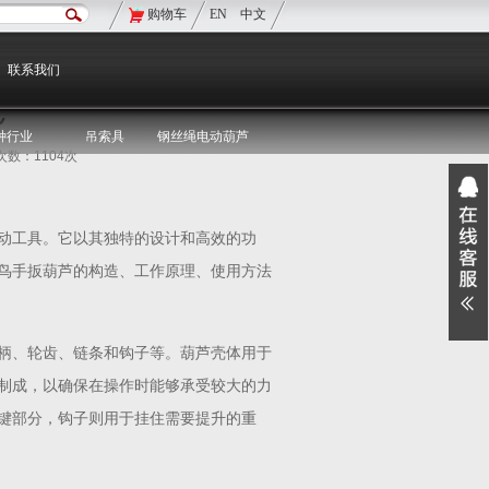
购物车
EN
中文
现在的位置：
双鸟首页
>
双鸟资讯
>
媒体聚焦
联系我们
芦
种行业
吊索具
钢丝绳电动葫芦
览次数：1104次
动工具。它以其独特的设计和高效的功
鸟手扳葫芦的构造、工作原理、使用方法
柄、轮齿、链条和钩子等。葫芦壳体用于
制成，以确保在操作时能够承受较大的力
键部分，钩子则用于挂住需要提升的重