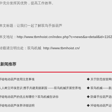
中充分发挥其优势，提高工作效率。
本文标题：让我们一起了解双鸟手扳葫芦
本文地址：
http://www.tbmhoist.cn/index.php?c=news&a=detail&id=116
转载请注明出处：双鸟机械
http://www.tbmhoist.cn/
关新闻推荐
 环链电动葫芦使用注意事项
◆ 关于防范假冒
 人人树立环保意识 携手共建美丽家园 ——双鸟机械开展世界地
◆ 双鸟机械——
 环链电动葫芦的优点有哪些？双鸟机械告诉你
◆ 防爆手拉葫芦
 环链电动葫芦保养详细说明
◆ 环链电动葫芦