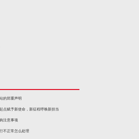
2
网站的郑重声明
新起点赋予新使命，新征程呼唤新担当
选购注意事项
运行不正常怎么处理