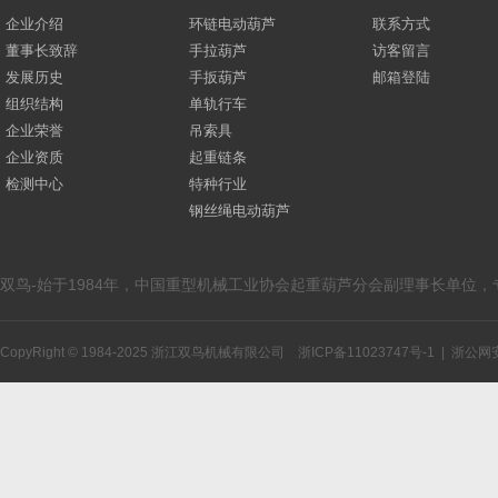
企业介绍
环链电动葫芦
联系方式
董事长致辞
手拉葫芦
访客留言
发展历史
手扳葫芦
邮箱登陆
组织结构
单轨行车
企业荣誉
吊索具
企业资质
起重链条
检测中心
特种行业
钢丝绳电动葫芦
双鸟-始于1984年，中国重型机械工业协会起重葫芦分会副理事长单位
CopyRight © 1984-2025 浙江双鸟机械有限公司
浙ICP备11023747号-1
|
浙公网安备