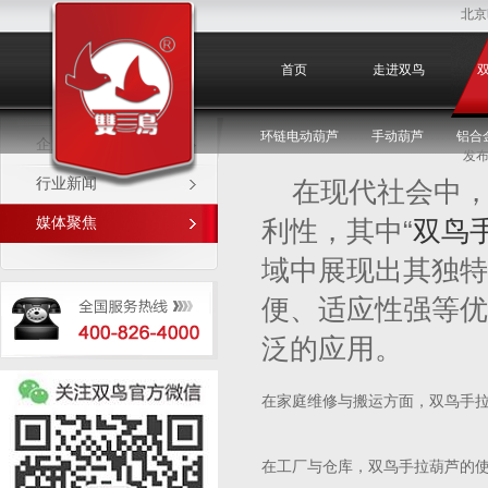
北京
媒体聚焦
首页
走进双鸟
环链电动葫芦
手动葫芦
铝合
企业新闻
发布
行业新闻
在现代社会中
媒体聚焦
利性，其中“
双鸟
域中展现出其独特
便、适应性强等优
泛的应用。
在家庭维修与搬运方面，双鸟手
在工厂与仓库，双鸟手拉葫芦的