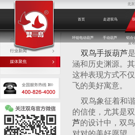
北京
媒体聚焦
首页
走进双鸟
环链电动葫芦
手动葫芦
铝合
企业新闻
发布
行业新闻
双鸟手扳葫芦
媒体聚焦
涵和历史渊源。其
这种表现方式不仅
飞的美好寓意。
双鸟象征着和
的信使，尤其是双
芦
的设计中，双鸟
对对的美好愿望。