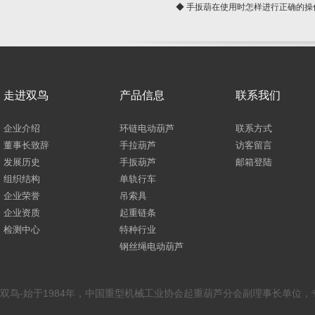
◆ 手扳葫在使用时怎样进行正确的操
走进双鸟
产品信息
联系我们
企业介绍
环链电动葫芦
联系方式
董事长致辞
手拉葫芦
访客留言
发展历史
手扳葫芦
邮箱登陆
组织结构
单轨行车
企业荣誉
吊索具
企业资质
起重链条
检测中心
特种行业
钢丝绳电动葫芦
双鸟-始于1984年，中国重型机械工业协会起重葫芦分会副理事长单位