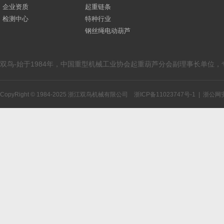
企业资质
起重链条
检测中心
特种行业
钢丝绳电动葫芦
双鸟-始于1984年，中国重型机械工业协会起重葫芦分会副理事长单位
CopyRight © 1984-2025 浙江双鸟机械有限公司
浙ICP备11023747号-1
|
浙公网安备