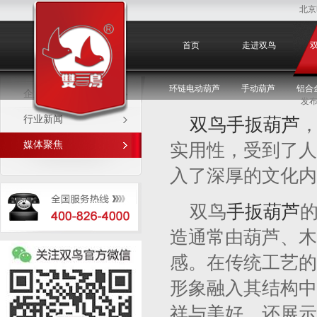
北京
媒体聚焦
首页
走进双鸟
环链电动葫芦
手动葫芦
铝合
企业新闻
发布
行业新闻
双鸟手扳葫芦
媒体聚焦
实用性，受到了人
入了深厚的文化内
双鸟
手扳葫芦
造通常由葫芦、木
感。在传统工艺的
形象融入其结构中
祥与美好，还展示