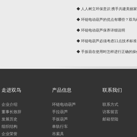
◆ 人人树立环保意识 携手共建美丽
球
◆ 环链电动葫芦的优点有哪些？双鸟
◆ 环链电动葫芦保养详细说明
◆ 环链电葫芦必须考虑11点技术标准
◆ 手扳葫在使用时怎样进行正确的操
走进双鸟
产品信息
联系我们
企业介绍
环链电动葫芦
联系方式
董事长致辞
手拉葫芦
访客留言
发展历史
手扳葫芦
邮箱登陆
组织结构
单轨行车
企业荣誉
吊索具