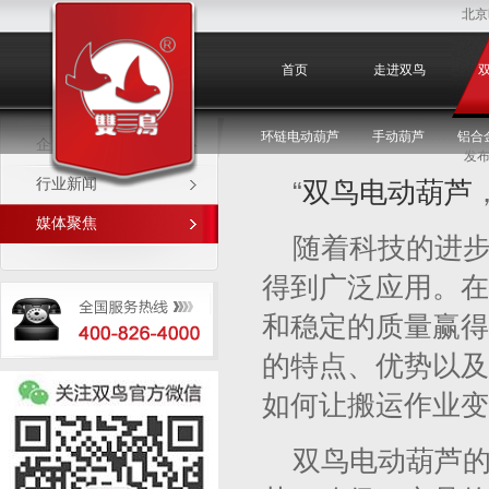
北京
媒体聚焦
首页
走进双鸟
环链电动葫芦
手动葫芦
铝合
企业新闻
发布
行业新闻
“
双鸟电动葫芦
媒体聚焦
随着科技的进
得到广泛应用。在
和稳定的质量赢得
的特点、优势以及
如何让搬运作业变
双鸟电动葫芦