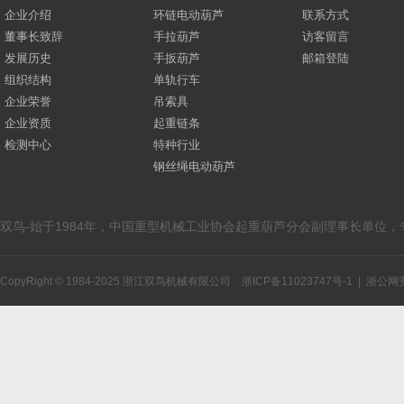
企业介绍
环链电动葫芦
联系方式
董事长致辞
手拉葫芦
访客留言
发展历史
手扳葫芦
邮箱登陆
组织结构
单轨行车
企业荣誉
吊索具
企业资质
起重链条
检测中心
特种行业
钢丝绳电动葫芦
双鸟-始于1984年，中国重型机械工业协会起重葫芦分会副理事长单位
CopyRight © 1984-2025 浙江双鸟机械有限公司
浙ICP备11023747号-1
|
浙公网安备