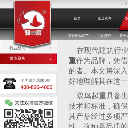
北京
媒体聚焦
首页
走进双鸟
环链电动葫芦
手动葫芦
铝合
企业新闻
发布
行业新闻
在现代建筑行
媒体聚焦
重
作为品牌，凭借
的者。本文将深入
好地理解其在这一
双鸟起重具备
技术和标准，确保
其产品经过多项严
性。这种高品质的