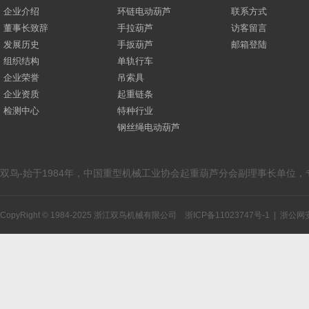
企业介绍
环链电动葫芦
联系方式
董事长致辞
手拉葫芦
访客留言
发展历史
手扳葫芦
邮箱登陆
组织结构
单轨行车
企业荣誉
吊索具
企业资质
起重链条
检测中心
特种行业
钢丝绳电动葫芦
双鸟-始于1984年，中国重型机械工业协会起重葫芦分会副理事长单位
CopyRight © 1984-2025 浙江双鸟机械有限公司
浙ICP备11023747号-1
|
浙公网安备