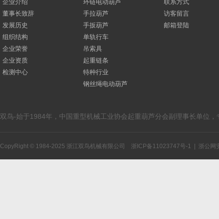
企业介绍
环链电动葫芦
联系方式
董事长致辞
手拉葫芦
访客留言
发展历史
手扳葫芦
邮箱登陆
组织结构
单轨行车
企业荣誉
吊索具
企业资质
起重链条
检测中心
特种行业
钢丝绳电动葫芦
双鸟-始于1984年，中国重型机械工业协会起重葫芦分会副理事长单位
CopyRight © 1984-2025 浙江双鸟机械有限公司
浙ICP备11023747号-1
|
浙公网安备