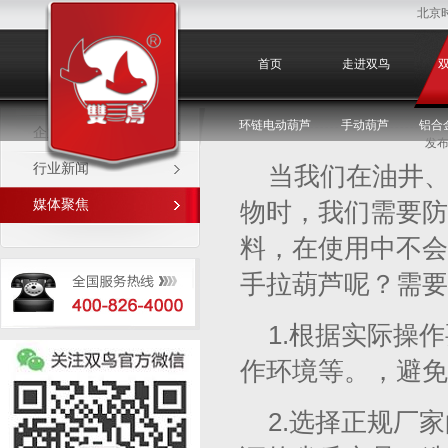
北京
媒体聚焦
首页
走进双鸟
环链电动葫芦
手动葫芦
铝合
企业新闻
发布
行业新闻
当我们在油井
媒体聚焦
物时，我们需要防
料，在使用中不会
手拉葫芦呢？需要
1.根据实际操
作环境等。，避免
2.选择正规厂