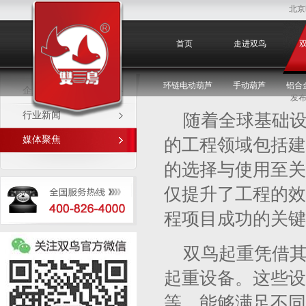
北京
媒体聚焦
首页
走进双鸟
环链电动葫芦
手动葫芦
铝合
企业新闻
发布
行业新闻
随着全球基础
媒体聚焦
的工程领域包括建
的选择与使用至关
仅提升了工程的效
程项目成功的关键
双鸟起重凭借
起重设备。这些设
等，能够满足不同