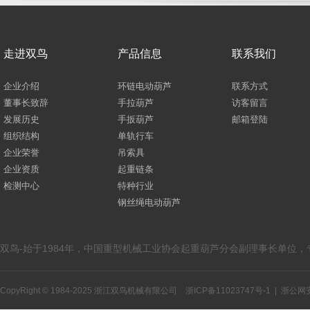
走进双鸟
产品信息
联系我们
企业介绍
环链电动葫芦
联系方式
董事长致辞
手拉葫芦
访客留言
发展历史
手扳葫芦
邮箱登陆
组织结构
单轨行车
企业荣誉
吊索具
企业资质
起重链条
检测中心
特种行业
钢丝绳电动葫芦
双鸟-始于1984年，中国重型机械工业协会起重葫芦分会副理事长单位
CopyRight © 1984-2025 浙江双鸟机械有限公司
浙ICP备11023747号-1
|
浙公网安备