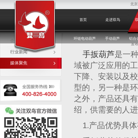
北京
媒体聚焦
首页
走进双鸟
环链电动葫芦
手动葫芦
铝合
企业新闻
发布
行业新闻
手扳葫芦
是一
媒体聚焦
域被广泛应用的工
下降、安装以及校
型的，另一种是环
之外，产品还具有
绍，供需要的人进
1.产品优势具