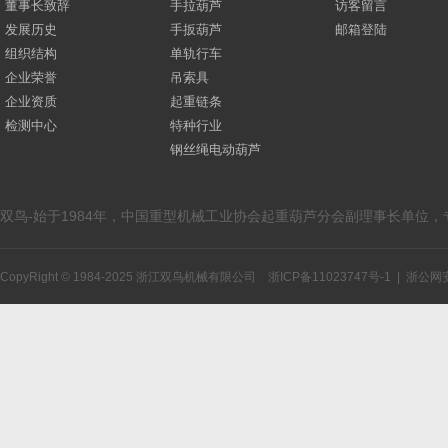
董事长致辞
手拉葫芦
访客留言
发展历史
手扳葫芦
邮箱登陆
组织结构
单轨行车
企业荣誉
吊索具
企业资质
起重链条
检测中心
特种行业
钢丝绳电动葫芦
双鸟-始于1984年，中国重型机械工业协会起重葫芦分会副理事长单位
CopyRight © 1984-2025 浙江双鸟机械有限公司
浙ICP备11023747号-1
|
浙公网安备