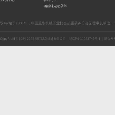
钢丝绳电动葫芦
双鸟-始于1984年，中国重型机械工业协会起重葫芦分会副理事长单位
CopyRight © 1984-2025 浙江双鸟机械有限公司
浙ICP备11023747号-1
|
浙公网安备