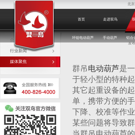
北京
媒体聚焦
首页
走进双鸟
环链电动葫芦
手动葫芦
铝合
企业新闻
发布
行业新闻
媒体聚焦
群吊
电动葫芦
是一
于轻小型的特种起
其它起重设备的起
单，携带方便的手
下降、校准等作业
某些问题将导致群
当群吊电动葫芦的