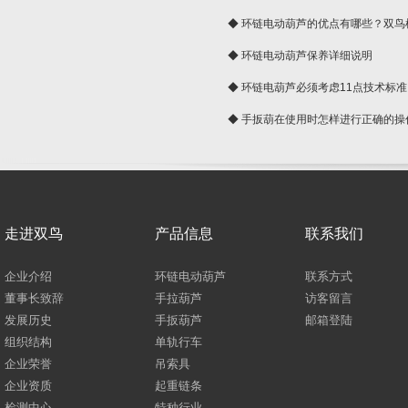
球
◆ 环链电动葫芦的优点有哪些？双鸟
◆ 环链电动葫芦保养详细说明
◆ 环链电葫芦必须考虑11点技术标准
◆ 手扳葫在使用时怎样进行正确的操
走进双鸟
产品信息
联系我们
企业介绍
环链电动葫芦
联系方式
董事长致辞
手拉葫芦
访客留言
发展历史
手扳葫芦
邮箱登陆
组织结构
单轨行车
企业荣誉
吊索具
企业资质
起重链条
检测中心
特种行业