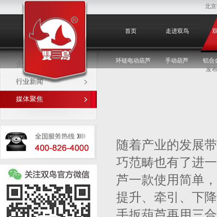
北京
媒体聚焦
首页
走进双鸟
环链电动葫芦
手动葫芦
铝合
企业新闻
发布
行业新闻
媒体聚焦
随着产业的发展带
巧范畴也有了进一
芦一款使用简单，
提升、牵引、下降
手扳葫芦再用三合