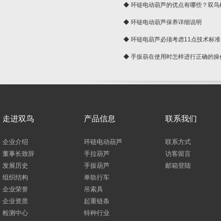
球
◆ 环链电动葫芦的优点有哪些？双鸟
◆ 环链电动葫芦保养详细说明
◆ 环链电葫芦必须考虑11点技术标准
◆ 手扳葫在使用时怎样进行正确的操
走进双鸟
产品信息
联系我们
企业介绍
环链电动葫芦
联系方式
董事长致辞
手拉葫芦
访客留言
发展历史
手扳葫芦
邮箱登陆
组织结构
单轨行车
企业荣誉
吊索具
企业资质
起重链条
检测中心
特种行业