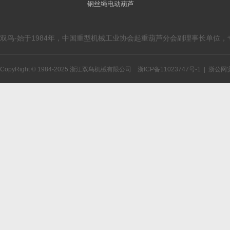
钢丝绳电动葫芦
双鸟-始于1984年，中国重型机械工业协会起重葫芦分会副理事长单位
CopyRight © 1984-2025 浙江双鸟机械有限公司
浙ICP备11023747号-1
|
浙公网安备