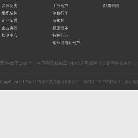
发展历史
手扳葫芦
邮箱登陆
组织结构
单轨行车
企业荣誉
吊索具
企业资质
起重链条
检测中心
特种行业
钢丝绳电动葫芦
双鸟-始于1984年，中国重型机械工业协会起重葫芦分会副理事长单位
CopyRight © 1984-2025 浙江双鸟机械有限公司
浙ICP备11023747号-1
|
浙公网安备