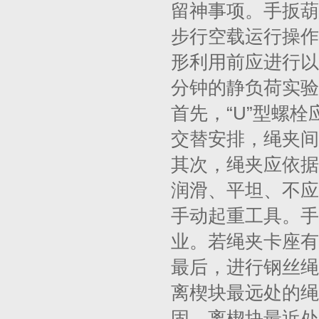
留神事项。手扳葫
步行空载运行操作
形利用前应进行以额
分钟的静负荷实验
首先，“U”型螺
交替安排，绳夹间
其次，绳夹应依据
润滑、平坦、不应
手动起重工具。手
业。若绳夹卡座有
最后，进行钢丝绳
离楔块最远处的绳
固，离楔块最近处