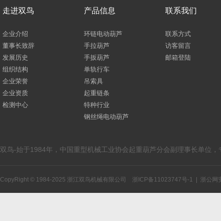
走进双鸟
产品信息
联系我们
企业介绍
环链电动葫芦
联系方式
董事长致辞
手拉葫芦
访客留言
发展历史
手扳葫芦
邮箱登陆
组织结构
单轨行车
企业荣誉
吊索具
企业资质
起重链条
检测中心
特种行业
钢丝绳电动葫芦
双鸟-始于1984年，中国重型机械工业协会起重葫芦分会副理事长单位
CopyRight © 1984-2025 浙江双鸟机械有限公司
浙ICP备11023747号-1
|
浙公网安备