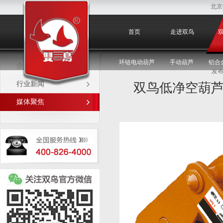
北京
媒体聚焦
首页
走进双鸟
环链电动葫芦
手动葫芦
铝合
企业新闻
发布
行业新闻
双鸟低净空葫
媒体聚焦