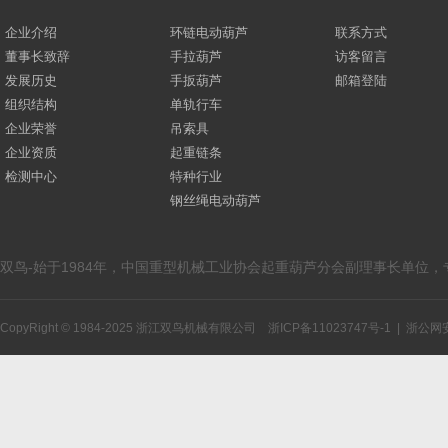
企业介绍
环链电动葫芦
联系方式
董事长致辞
手拉葫芦
访客留言
发展历史
手扳葫芦
邮箱登陆
组织结构
单轨行车
企业荣誉
吊索具
企业资质
起重链条
检测中心
特种行业
钢丝绳电动葫芦
双鸟-始于1984年，中国重型机械工业协会起重葫芦分会副理事长单位
CopyRight © 1984-2025 浙江双鸟机械有限公司
浙ICP备11023747号-1
|
浙公网安备