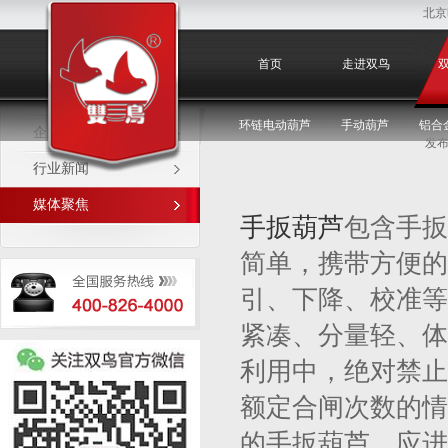
北京
媒体聚焦
首页
走进双鸟
环链电动葫芦
手动葫芦
铝合
企业新闻
发布
行业新闻
媒体聚焦
手扳葫芦
包含手扳
简单，携带方便的
引、下降、校准等
紧凑、分量轻、体
利用中，绝对禁止
额定合闸次数的情
的手扳葫芦，应进