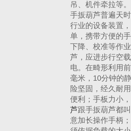
吊、机件牵拉等。
手扳葫芦普遍天时
行业的设备装置，
单，携带方便的手
下降、校准等作业
芦，应进步行空载
电。在畸形利用前应
毫米，10分钟的
险坚固，经久耐用
便利；手板力小，
芦
跟手扳葫芦都叫
意加长操作手柄；
须依据负载的大小