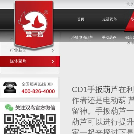
北京
媒体聚焦
首页
走进双鸟
环链电动葫芦
手动葫芦
铝合
企业新闻
发布
行业新闻
媒体聚焦
CD1
手扳葫芦
在利
作者还是电动葫 
留神。手扳葫芦一
葫芦可以进行提升
家一起来探讨下是