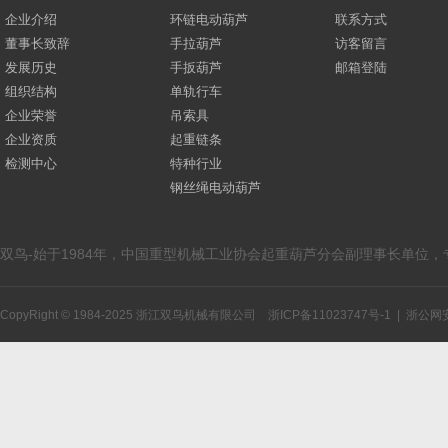
企业介绍
环链电动葫芦
联系方式
董事长致辞
手拉葫芦
访客留言
发展历史
手扳葫芦
邮箱登陆
组织结构
单轨行车
企业荣誉
吊索具
企业资质
起重链条
检测中心
特种行业
钢丝绳电动葫芦
双鸟-始于1984年，中国重型机械工业协会起重葫芦分会副理事长单位
CopyRight © 1984-2025 浙江双鸟机械有限公司
浙ICP备11023747号-1
|
浙公网安备