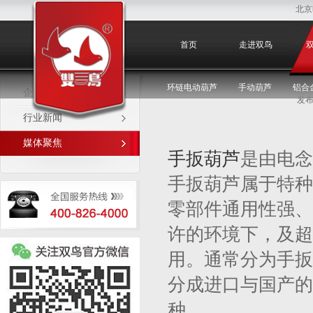
北京
媒体聚焦
首页
走进双鸟
环链电动葫芦
手动葫芦
铝合
企业新闻
发布
行业新闻
媒体聚焦
手扳葫芦
是由电念
手扳葫芦属于特种
零部件通用性强、
许的环境下，及超
用。通常分为手扳
分成进口与国产的
种。