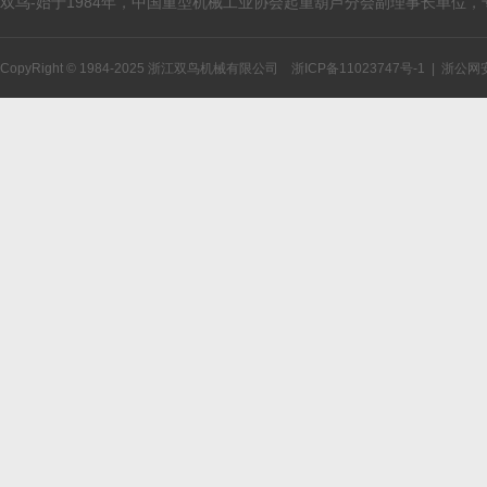
双鸟-始于1984年，中国重型机械工业协会起重葫芦分会副理事长单位
CopyRight © 1984-2025 浙江双鸟机械有限公司
浙ICP备11023747号-1
|
浙公网安备