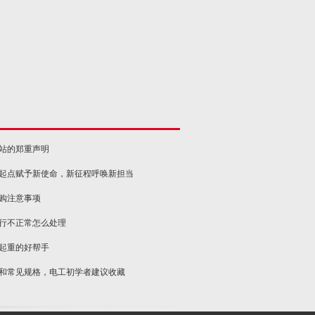
网站的郑重声明
新起点赋予新使命，新征程呼唤新担当
选购注意事项
运行不正常怎么处理
物起重的好帮手
类和常见规格，电工初学者建议收藏