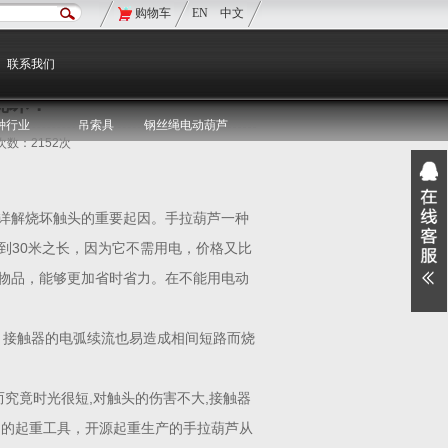
购物车
EN
中文
现在的位置：
双鸟首页
>
双鸟资讯
>
媒体聚焦
联系我们
烧坏？
种行业
吊索具
钢丝绳电动葫芦
览次数：2152次
详解烧坏触头的重要起因。手拉葫芦一种
做到30米之长，因为它不需用电，价格又比
物品，能够更加省时省力。在不能用电动
, 接触器的电弧续流也易造成相间短路而烧
而究竟时光很短,对触头的伤害不大,接触器
常用的起重工具，开源起重生产的手拉葫芦从