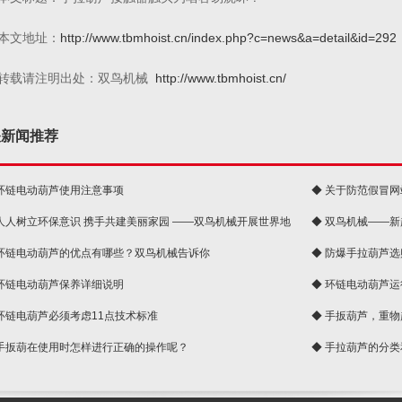
本文地址：
http://www.tbmhoist.cn/index.php?c=news&a=detail&id=292
转载请注明出处：双鸟机械
http://www.tbmhoist.cn/
关新闻推荐
 环链电动葫芦使用注意事项
◆ 关于防范假冒
 人人树立环保意识 携手共建美丽家园 ——双鸟机械开展世界地
◆ 双鸟机械——
 环链电动葫芦的优点有哪些？双鸟机械告诉你
◆ 防爆手拉葫芦
 环链电动葫芦保养详细说明
◆ 环链电动葫芦
 环链电葫芦必须考虑11点技术标准
◆ 手扳葫芦，重
 手扳葫在使用时怎样进行正确的操作呢？
◆ 手拉葫芦的分