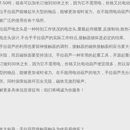
25T-50吨，链条可以加长订做到30米之长，因为它不需用电，价格又比
位手拉葫芦能够起吊大型的物品，能够更加省时省力。在不能用电动葫芦
被广泛的使用在各个场所。
拉葫芦电念头是一种特别工作状况的电念头,重载起停频繁,反接制动,散热
电念头设计,不合乎手拉葫芦的实际工作特点,接触器烧坏是必定的结果。
手拉葫芦的利用也要留神接触器的调剂，接触器的磁铁接触面积应当要大
卡阻，而且磁铁面要坚持清洁。手拉葫芦一种常用的起重工具，开源起重生产
订做到30米之长，因为它不需用电，价格又比电动葫芦便宜很多，所以
型的物品，能够更加省时省力。在不能用电动葫芦的地方，手拉葫芦充分
所。同时保障短路环完全无阻，磁铁无激烈噪声。
解更多具体信息请征询：咱们将竭诚为你服务！
本文标题：手拉葫芦接触器触头为啥容易烧坏？