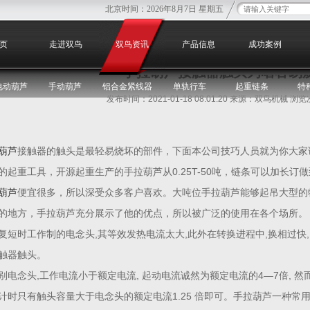
北京时间：
2026年8月7日 星期五
您
页
走进双鸟
双鸟资讯
产品信息
成功案例
手拉葫芦接触器触头为啥容易
电动葫芦
手动葫芦
铝合金紧线器
单轨行车
起重链条
特
发布时间：2021-01-18 08:01:20 来源：双鸟机械 浏
葫芦
接触器的触头是最轻易烧坏的部件，下面本公司技巧人员就为你大家
的起重工具，开源起重生产的手拉葫芦从0.25T-50吨，链条可以加长订
葫芦
便宜很多，所以深受众多客户喜欢。大吨位手拉葫芦能够起吊大型的
的地方，手拉葫芦充分展示了他的优点，所以被广泛的使用在各个场所。
复短时工作制的电念头,其等效发热电流太大,此外在转换进程中,换相过快
触器触头。
别电念头,工作电流小于额定电流, 起动电流诚然为额定电流的4—7倍, 然
计时只有触头容量大于电念头的额定电流1.25 倍即可。手拉葫芦一种