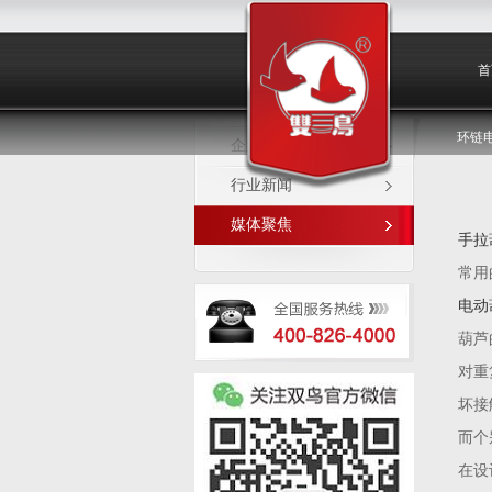
媒体聚焦
首
环链
企业新闻
行业新闻
媒体聚焦
手拉
常用
电动
葫芦
对重
坏接
而个
在设