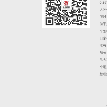
0.
大吨
所以
但手
个别
日常
能有
加长
吊大
个场
想理