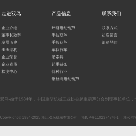
走进双鸟
产品信息
联系我们
企业介绍
环链电动葫芦
联系方式
董事长致辞
手拉葫芦
访客留言
发展历史
手扳葫芦
邮箱登陆
组织结构
单轨行车
企业荣誉
吊索具
企业资质
起重链条
检测中心
特种行业
钢丝绳电动葫芦
双鸟-始于1984年，中国重型机械工业协会起重葫芦分会副理事长单位
CopyRight © 1984-2025 浙江双鸟机械有限公司
浙ICP备11023747号-1
|
浙公网安备