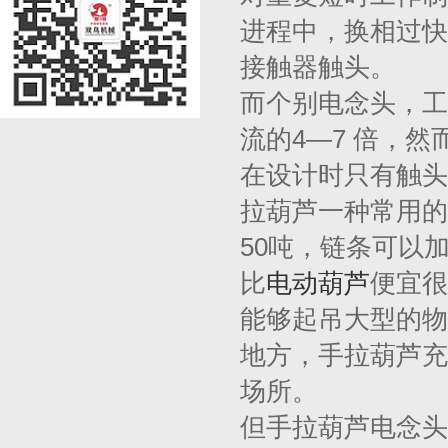
进程中，换相过快
接触器触头。
而个别电念头，工
流的4—7 倍，
在设计时只有触头容
拉葫芦一种常用的
50吨，链条可以
比
电动葫芦
便宜很
能够起吊大型的物
地方，手拉葫芦充
场所。
但手拉葫芦电念头