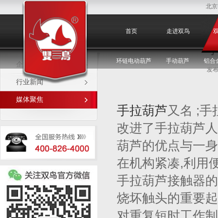
北京
媒体聚焦
首页
走进双鸟
手
环链电动葫芦
手动葫芦
铝合
企业新闻
发布
行业新闻
媒体聚焦
手拉葫芦
又名 ;
改进了手拉葫芦人
葫芦的优点与一身
在机构紧凑,利用
手拉葫芦接触器的
烧坏触头的重要起
对重复短时工作制