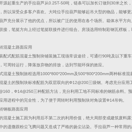
开源起重生产的手拉葫芦从0.25T-50吨，链条可以加长订做到30米之
，所以深受众多客户喜欢。大吨位手拉葫芦能够起吊大型的物品，能够更
葫芦充分展示了他的优点，所以被广泛的使用在各个场所。箱体水平方向
联接，笔挺方向上经过笔挺联接件进行组合。房顶选用特制彩钢瓦楞板，
转混凝土路面应用
装配式配筋混凝土预制块铺装施工现场常设途径，可通行90吨及以下重
，可周转运行，降落放弃物的排放，达到节能环保的效应。
式混凝土预制旅程选用1000*800*200mm及500*800*200mm两种
混凝土的预制块标准配筋为双层双向的Ф12@200三级钢。考虑充分应用工
0@160，Ф14@250三种配筋方法，充分利用工地不同标准的钢筋余料。预
应用进程中的完全性，为了便于周转时利用预制块对角设置Ф14吊钩。
转钢板路面应用
的混凝土施工因为利用后不第二次的利用价值，绝大局部变成建筑废料露
中的遗撒跟粉尘飞腾问题又造成了严格的扬尘沾染。手拉葫芦一种常用的