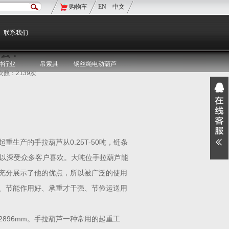
购物车
EN
中文
现在的位置：
双鸟首页
>
双鸟资讯
>
媒体聚焦
联系我们
么？
种行业
吊索具
钢丝绳电动葫芦
览次数：2139次
重生产的手拉葫芦从0.25T-50吨，链条
以深受众多客户喜欢。大吨位手拉葫芦能
充分展示了他的优点，所以被广泛的使用
好、节能作用好、承重才干强、节俭运送用
×2896mm。手拉葫芦一种常用的起重工