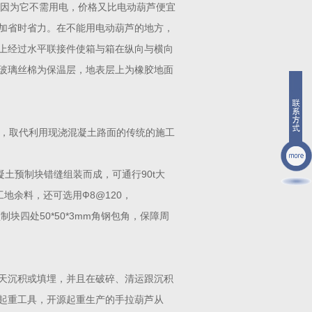
长，因为它不需用电，价格又比电动葫芦便宜
加省时省力。在不能用电动葫芦的地方，
上经过水平联接件使箱与箱在纵向与横向
玻璃丝棉为保温层，地表层上为橡胶地面
车，取代利用现浇混凝土路面的传统的施工
标准混凝土预制块错缝组装而成，可通行90t大
地余料，还可选用Ф8@120，
制块四处50*50*3mm角钢包角，保障周
天沉积或填埋，并且在破碎、清运跟沉积
起重工具，开源起重生产的手拉葫芦从