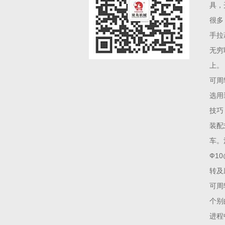
具，
很多
手拉
无穷
上。
可周
选用
技巧
装配
车。
Ф1
转及
可周
个别
进程