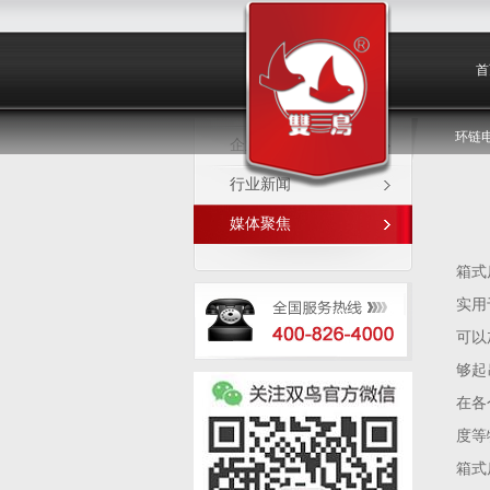
媒体聚焦
首
环链
企业新闻
行业新闻
媒体聚焦
箱式
实用
可以
够起
在各
度等
箱式