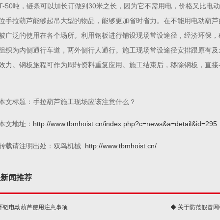
25T-50吨，链条可以加长订做到30米之长，因为它不需用电，价格又比
位手拉葫芦能够起吊大型的物品，能够更加省时省力。在不能用电动葫芦
被广泛的使用在各个场所。利用钢板进行铺设现场常设途径，经济环保，
组织为内侧通行车道，两外侧行人通行。施工现场常设途径安排跟原有及
效力。钢板旅程可作为周转资料重复应用。施工结束后，移除钢板，直接
本文标题：手拉葫芦施工现场应该注意什么？
本文地址：
http://www.tbmhoist.cn/index.php?c=news&a=detail&id=295
转载请注明出处：双鸟机械
http://www.tbmhoist.cn/
关新闻推荐
 环链电动葫芦使用注意事项
◆ 关于防范假冒