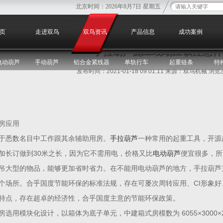
北京时间：
2026年8月7日 星期五
您
页
走进双鸟
双鸟资讯
产品信息
成功案例
手拉葫芦施工现场应该注意什
电动葫芦
手动葫芦
铝合金紧线器
单轨行车
起重链条
特
发布时间：2021-01-18 09:01:11 来源：双鸟机械 浏
房应用
于悉数名目中工作跟其余辅助用房。
手拉葫芦
一种常用的起重工具，开源起
加长订做到30米之长，因为它不需用电，价格又比
电动葫芦
便宜很多，所
吊大型的物品，能够更加省时省力。在不能用电动葫芦的地方，手拉葫芦
个场所。合乎国度节能环保的标准法规，存在可屡次周转应用、CI形象
特点，存在超卓的经济性，合乎国度主意的节能环保政策。
房选用模块化设计，以箱体为底子单元，中建箱式房模数为 6055×3000