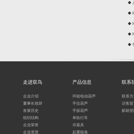
◆
球
◆
◆
◆
◆
走进双鸟
产品信息
联系
企业介绍
环链电动葫芦
联系方
董事长致辞
手拉葫芦
访客留
发展历史
手扳葫芦
邮箱登
组织结构
单轨行车
企业荣誉
吊索具
企业资质
起重链条