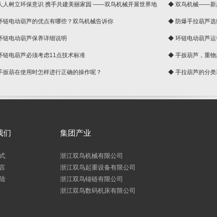
 人人树立环保意识 携手共建美丽家园 ——双鸟机械开展世界地
◆ 双鸟机械——
 环链电动葫芦的优点有哪些？双鸟机械告诉你
◆ 防爆手拉葫芦
 环链电动葫芦保养详细说明
◆ 环链电动葫芦
 环链电葫芦必须考虑11点技术标准
◆ 手扳葫芦，重
 手扳葫在使用时怎样进行正确的操作呢？
◆ 手拉葫芦的分
我们
集团产业
式
浙江双鸟机械有限公司
言
浙江双鸟起重设备有限公司
陆
浙江双鸟锚链有限公司
浙江双鸟数码机床有限公司