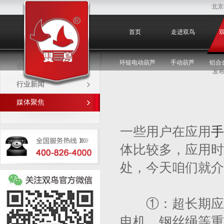
北京
媒体聚焦
首页
走进双鸟
环链电动葫芦
手动葫芦
铝合
企业新闻
发布
行业新闻
媒体聚焦
一些用户在应用
手
体比较多，应用时
处，今天咱们就介
①：超长期应用
电机。钢丝绳等重