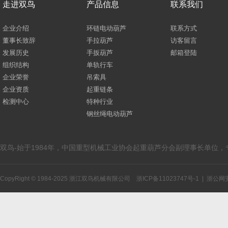
走进双鸟
产品信息
联系我们
企业介绍
环链电动葫芦
联系方式
董事长致辞
手拉葫芦
访客留言
发展历史
手扳葫芦
邮箱登陆
组织结构
单轨行车
企业荣誉
吊索具
企业资质
起重链条
检测中心
特种行业
钢丝绳电动葫芦
双鸟-始于1984年，中国重型机械工业协会起重葫芦分会副理事长单位
CopyRight © 1984-2025 浙江双鸟机械有限公司
浙ICP备11023747号-1
|
浙公网安备