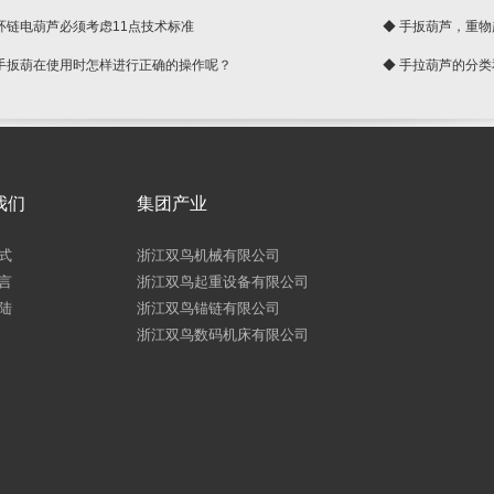
 环链电葫芦必须考虑11点技术标准
◆ 手扳葫芦，重
 手扳葫在使用时怎样进行正确的操作呢？
◆ 手拉葫芦的分
我们
集团产业
式
浙江双鸟机械有限公司
言
浙江双鸟起重设备有限公司
陆
浙江双鸟锚链有限公司
浙江双鸟数码机床有限公司