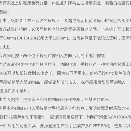
动负荷实验是以额定负荷分量，作重复升降与左右挪动实验，实验后检查
坚固。
利用中，绝对禁止在不容许的环境下，及超过额定负荷跟每小时额定合闸次数(
装置调试跟维护时，必须严格检查限位装置是否机动坚固，当吊钩升至上
于50mm(10t,16t,20t必须大于120mm)。当吊钩降至下极限位置
圈以上。
不容许同时按下两个使手拉葫芦按相反方向活动的手电门按钮。
工作结束后必须把电源的总闸拉开，切断电源。手拉葫芦一种常用的起重工具，
链条可以加长订做到30米之长，因为它不需用电，价格又比电动葫芦便
芦能够起吊大型的物品，能够更加省时省力。在不能用电动葫芦的地方，
使用在各个场所。
应由专人把持，把持者应充分控制保险操作规程，严禁歪拉斜吊。
在利用中必须由专门人员按期对手拉葫芦进行检查，发明故障及时采取办法
.调剂手拉葫芦制动下滑量时，应保障额定载荷下，制动下滑量S≤V/100(
一种常用的起重工具，开源起重生产的手拉葫芦从0.25T-50吨，链条可