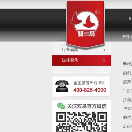
媒体聚焦
首
环链
企业新闻
行业新闻
媒体聚焦
手拉
确利
葫芦
1.
拉葫
户喜
的优
2.