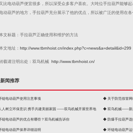
又比电动葫芦便宜很多，所以深受众多客户喜欢。大吨位手拉葫芦能够起
电动葫芦的地方，手拉葫芦充分展示了他的优点，所以被广泛的使用在各
本文标题：手拉葫芦正确使用和维护的方法
本文地址：
http://www.tbmhoist.cn/index.php?c=news&a=detail&id=299
转载请注明出处：双鸟机械
http://www.tbmhoist.cn/
关新闻推荐
 环链电动葫芦使用注意事项
◆ 关于防范假冒
 人人树立环保意识 携手共建美丽家园 ——双鸟机械开展世界地
◆ 双鸟机械——
 环链电动葫芦的优点有哪些？双鸟机械告诉你
◆ 防爆手拉葫芦
 环链电动葫芦保养详细说明
◆ 环链电动葫芦