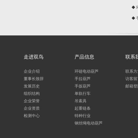
◆
◆
走进双鸟
产品信息
联系
企业介绍
环链电动葫芦
联系方
董事长致辞
手拉葫芦
访客留
发展历史
手扳葫芦
邮箱登
组织结构
单轨行车
企业荣誉
吊索具
企业资质
起重链条
检测中心
特种行业
钢丝绳电动葫芦