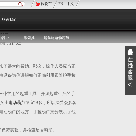
购物车
EN
中文
现在的位置：
双鸟首页
>
双鸟资讯
>
媒体聚焦
联系我们
方法
种行业
吊索具
钢丝绳电动葫芦
览次数：2145次
来了很大的帮助。那么，操作人员应当正
由设备为你讲解如何正确利用跟维护手拉
芦一种常用的起重工具，开源起重生产的手
格又比
电动葫芦
便宜很多，所以深受众多客
电动葫芦的地方，手拉葫芦充分展示了他
的静负荷实验，并检查是否畸形。