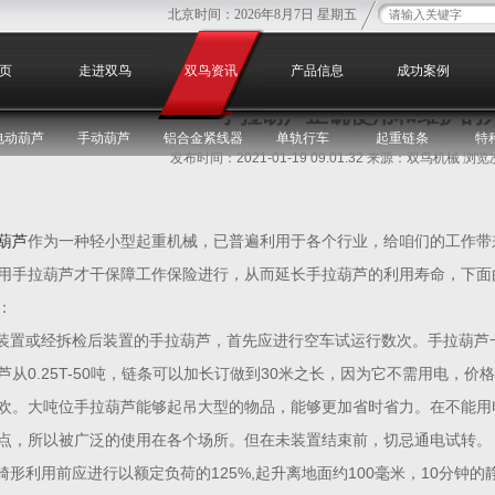
北京时间：
2026年8月7日 星期五
您
页
走进双鸟
双鸟资讯
产品信息
成功案例
手拉葫芦正确使用和维护的
电动葫芦
手动葫芦
铝合金紧线器
单轨行车
起重链条
特
发布时间：2021-01-19 09:01:32 来源：双鸟机械 浏
葫芦
作为一种轻小型起重机械，已普遍利用于各个行业，给咱们的工作带
用手拉葫芦才干保障工作保险进行，从而延长手拉葫芦的利用寿命，下面
：
新装置或经拆检后装置的手拉葫芦，首先应进行空车试运行数次。手拉葫
芦从0.25T-50吨，链条可以加长订做到30米之长，因为它不需用电，价
欢。大吨位手拉葫芦能够起吊大型的物品，能够更加省时省力。在不能用
点，所以被广泛的使用在各个场所。但在未装置结束前，切忌通电试转。
在畸形利用前应进行以额定负荷的125%,起升离地面约100毫米，10分钟