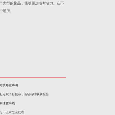
吊大型的物品，能够更加省时省力。在不
个场所。
网站的郑重声明
新起点赋予新使命，新征程呼唤新担当
选购注意事项
运行不正常怎么处理