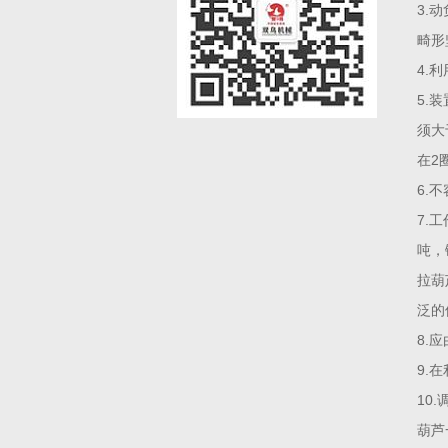
3.
畸形
4.
5.
须大
在2
6.
7.
吨，
拉葫
泛的
8.
9.
10
葫芦