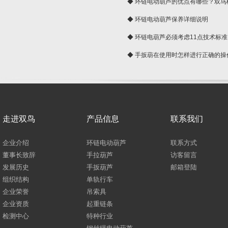
球
◆ 环链电动葫芦的优点有哪些？双鸟
◆ 环链电动葫芦保养详细说明
◆ 环链电葫芦必须考虑11点技术标准
◆ 手扳葫在使用时怎样进行正确的操
走进双鸟
产品信息
联系我们
企业介绍
环链电动葫芦
联系方式
董事长致辞
手拉葫芦
访客留言
发展历史
手扳葫芦
邮箱登陆
组织结构
单轨行车
企业荣誉
吊索具
企业资质
起重链条
检测中心
特种行业