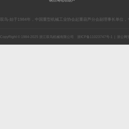
钢丝绳电动葫芦
双鸟-始于1984年，中国重型机械工业协会起重葫芦分会副理事长单位
CopyRight © 1984-2025 浙江双鸟机械有限公司
浙ICP备11023747号-1
|
浙公网安备