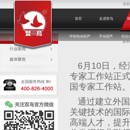
北京
企业新闻
首页
走进双鸟
环链电动葫芦
手动葫芦
铝合
企业新闻
发布时
行业新闻
媒体聚焦
6月10日，
专家工作站正
国专家工作站
通过建立外国
关键技术的国
高端人才，提