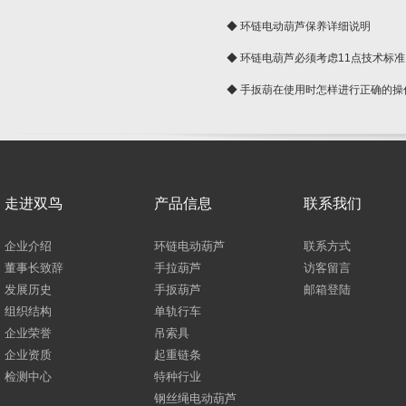
◆ 环链电动葫芦保养详细说明
◆ 环链电葫芦必须考虑11点技术标准
◆ 手扳葫在使用时怎样进行正确的操
走进双鸟
产品信息
联系我们
企业介绍
环链电动葫芦
联系方式
董事长致辞
手拉葫芦
访客留言
发展历史
手扳葫芦
邮箱登陆
组织结构
单轨行车
企业荣誉
吊索具
企业资质
起重链条
检测中心
特种行业
钢丝绳电动葫芦