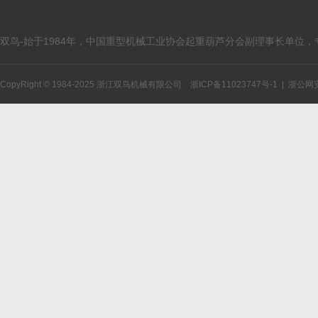
双鸟-始于1984年，中国重型机械工业协会起重葫芦分会副理事长单位
CopyRight © 1984-2025 浙江双鸟机械有限公司
浙ICP备11023747号-1
|
浙公网安备