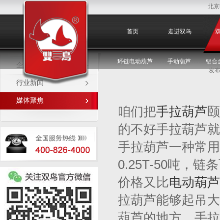
北京
媒体聚焦
首页
走进双鸟
环链电动葫芦
手动葫芦
铝合
企业新闻
发布
行业新闻
媒体聚焦
咱们把
手拉葫芦
颐
的不好手拉葫芦就
手拉葫芦一种常用
0.25T-50吨
价格又比
电动葫芦
拉葫芦能够起吊大
葫芦的地方，手拉