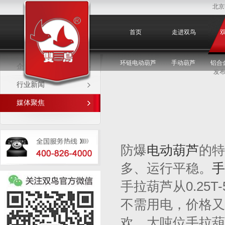
北京
媒体聚焦
首页
走进双鸟
环链电动葫芦
手动葫芦
铝合
企业新闻
发布
行业新闻
媒体聚焦
防爆
电动葫芦
的特
多、运行平稳。
手
手拉葫芦从0.25
不需用电，价格又
欢。大吨位手拉葫