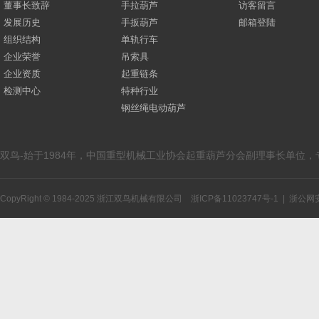
董事长致辞
手拉葫芦
访客留言
发展历史
手扳葫芦
邮箱登陆
组织结构
单轨行车
企业荣誉
吊索具
企业资质
起重链条
检测中心
特种行业
钢丝绳电动葫芦
双鸟-始于1984年，中国重型机械工业协会起重葫芦分会副理事长单位
CopyRight © 1984-2025 浙江双鸟机械有限公司
浙ICP备11023747号-1
|
浙公网安备