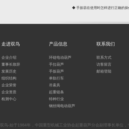
◆ 手扳葫在使用时怎样进行正确的操
走进双鸟
产品信息
联系我们
企业介绍
环链电动葫芦
联系方式
董事长致辞
手拉葫芦
访客留言
发展历史
手扳葫芦
邮箱登陆
组织结构
单轨行车
企业荣誉
吊索具
企业资质
起重链条
检测中心
特种行业
钢丝绳电动葫芦
双鸟-始于1984年，中国重型机械工业协会起重葫芦分会副理事长单位