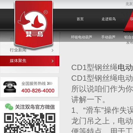
北京
媒体聚焦
首页
走进双鸟
C
环链电动葫芦
手动葫芦
铝合
企业新闻
发布
行业新闻
媒体聚焦
CD1型钢丝绳
电动
CD1型钢丝绳电
所以说咱们作为你
讲解一下。
1、“滑车”操作
龙门吊之上，电动
便等特点，用于工