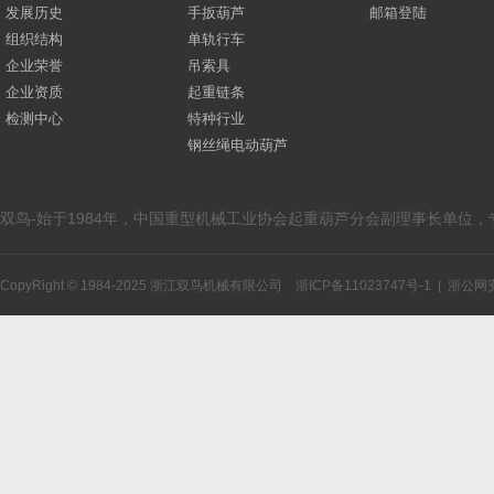
发展历史
手扳葫芦
邮箱登陆
组织结构
单轨行车
企业荣誉
吊索具
企业资质
起重链条
检测中心
特种行业
钢丝绳电动葫芦
双鸟-始于1984年，中国重型机械工业协会起重葫芦分会副理事长单位
CopyRight © 1984-2025 浙江双鸟机械有限公司
浙ICP备11023747号-1
|
浙公网安备