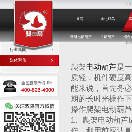
北京
媒体聚焦
首页
走进双鸟
环链电动葫芦
手动葫芦
铝合
企业新闻
发布
行业新闻
媒体聚焦
爬架
电动葫芦
是一
质轻，机件硬度高
能来说，首先务必
期的长时光操作下
操作爬架电动葫芦
1、爬架电动葫芦
作，利用前应认真