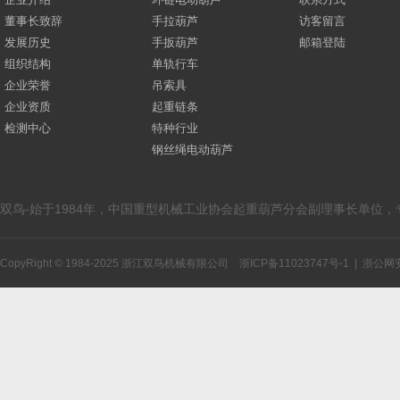
董事长致辞
手拉葫芦
访客留言
发展历史
手扳葫芦
邮箱登陆
组织结构
单轨行车
企业荣誉
吊索具
企业资质
起重链条
检测中心
特种行业
钢丝绳电动葫芦
双鸟-始于1984年，中国重型机械工业协会起重葫芦分会副理事长单位
CopyRight © 1984-2025 浙江双鸟机械有限公司
浙ICP备11023747号-1
|
浙公网安备