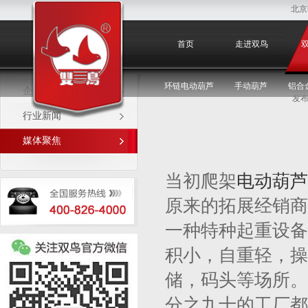
北京
媒体聚焦
首页
走进双鸟
环链电动葫芦
手动葫芦
铝合
企业新闻
发布
行业新闻
媒体聚焦
当初爬架
电动葫芦
原来的拓展经销商
一种特种起重设备
积小，自重轻，操
储，码头等场所。
分之九十的工厂都