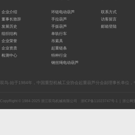
企业介绍
环链电动葫芦
联系方式
董事长致辞
手拉葫芦
访客留言
发展历史
手扳葫芦
邮箱登陆
组织结构
单轨行车
企业荣誉
吊索具
企业资质
起重链条
检测中心
特种行业
钢丝绳电动葫芦
双鸟-始于1984年，中国重型机械工业协会起重葫芦分会副理事长单位
CopyRight © 1984-2025 浙江双鸟机械有限公司
浙ICP备11023747号-1
|
浙公网安备