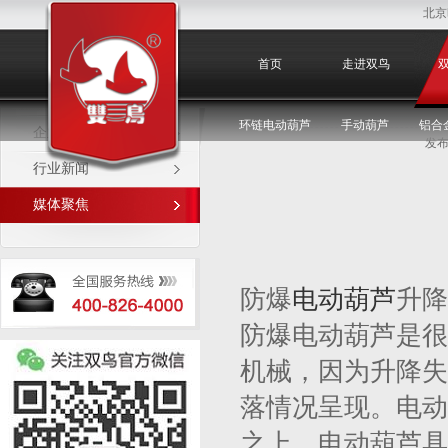
北京
媒体聚焦
首页
走进双鸟
环链电动葫芦
手动葫芦
铝合
企业新闻
发布
行业新闻
媒体聚焦
防爆
电动葫芦
升降
防爆电动葫芦是很
机械，因为升降失
落情况呈现。电动
之上，电动葫芦具