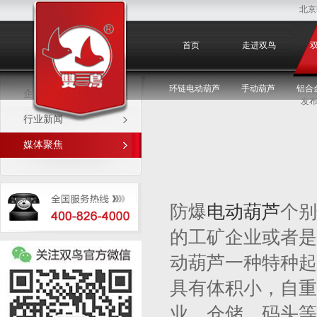
北京
媒体聚焦
首页
走进双鸟
环链电动葫芦
手动葫芦
铝合
企业新闻
发布
行业新闻
媒体聚焦
防爆
电动葫芦
个别
的工矿企业或者是
动葫芦一种特种起
具有体积小，自重
业，仓储，码头等