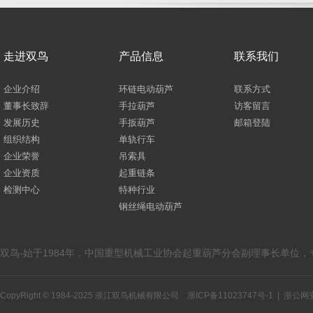
走进双鸟
产品信息
联系我们
企业介绍
环链电动葫芦
联系方式
董事长致辞
手拉葫芦
访客留言
发展历史
手扳葫芦
邮箱登陆
组织结构
单轨行车
企业荣誉
吊索具
企业资质
起重链条
检测中心
特种行业
钢丝绳电动葫芦
双鸟-始于1984年，中国重型机械工业协会起重葫芦分会副理事长单位
CopyRight © 1984-2025 浙江双鸟机械有限公司
浙ICP备11023747号-1
|
浙公网安备