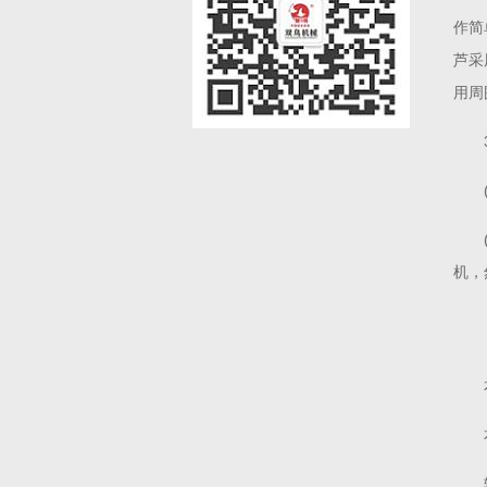
作简
芦采
用周
机，