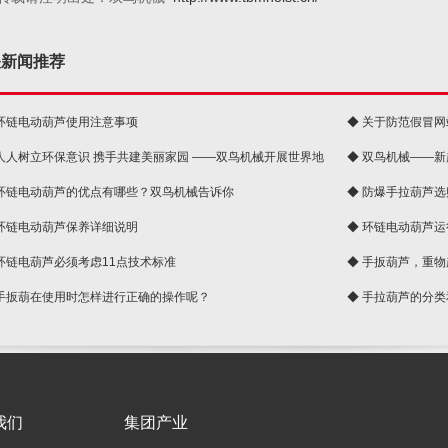
关新闻推荐
 环链电动葫芦使用注意事项
◆ 关于防范假冒
 人人树立环保意识 携手共建美丽家园 ——双鸟机械开展世界地
◆ 双鸟机械——
 环链电动葫芦的优点有哪些？双鸟机械告诉你
◆ 防爆手拉葫芦
 环链电动葫芦保养详细说明
◆ 环链电动葫芦
 环链电葫芦必须考虑11点技术标准
◆ 手扳葫芦，重
 手扳葫在使用时怎样进行正确的操作呢？
◆ 手拉葫芦的分
我们
集团产业