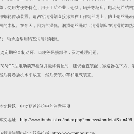
单，使用方便等特点，用于工矿企业，仓储，码头等场所。电动葫芦结构
用蜗轮传动装置。请勿将润滑剂直接涂抹在工作钢丝绳上，防止钢丝绳表
围的木板。在冬天，因为气温低。润滑钢丝绳时，润滑剂应在润滑前加热
3） 轴承通常用钙基润滑脂润滑。
(2)定期检查制动环、齿轮等易损部件，及时处理问题。
(3)3)CD型电动葫芦检修并最终装配时，建议垂直装配，减速器在下方
然后将卷扬机水平放置，然后安装小车和电气装置。
本文标题：电动葫芦维护中的注意事项
本文地址：
http://www.tbmhoist.cn/index.php?c=news&a=detail&id=499
转载请注明出处：双鸟机械
http://www.tbmhoist.cn/