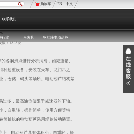
购物车
EN
中文
现在的位置：
双鸟首页
>
双鸟资讯
>
媒体聚焦
联系我们
项
种行业
吊索具
钢丝绳电动葫芦
览次数：1843次
芦的各润滑点进行分析润滑，如减速箱、
特种起重设备，安装在天车、龙门吊之
业，仓储，码头等场所。电动葫芦结构紧
不易过多，最高油位仅限于减速器的下轴。
小，自重轻，操作简单，使用方便等特
卷筒轴线的电动葫芦采用蜗轮传动装置。
吊之上，电动葫芦具有体积小，自重轻，操