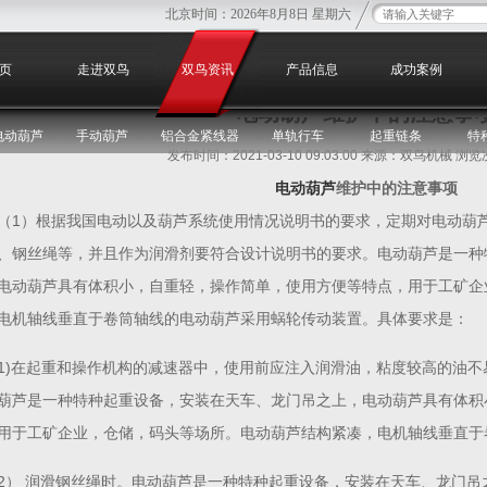
北京时间：
2026年8月8日 星期六
您
页
走进双鸟
双鸟资讯
产品信息
成功案例
电动葫芦维护中的注意事
电动葫芦
手动葫芦
铝合金紧线器
单轨行车
起重链条
特
发布时间：2021-03-10 09:03:00 来源：双鸟机械 浏
电动葫芦
维护中的注意事项
（1）根据我国电动以及葫芦系统使用情况说明书的要求，定期对电动葫
、钢丝绳等，并且作为润滑剂要符合设计说明书的要求。电动葫芦是一种
电动葫芦具有体积小，自重轻，操作简单，使用方便等特点，用于工矿企
电机轴线垂直于卷筒轴线的电动葫芦采用蜗轮传动装置。具体要求是：
1)在起重和操作机构的减速器中，使用前应注入润滑油，粘度较高的油
葫芦是一种特种起重设备，安装在天车、龙门吊之上，电动葫芦具有体积
用于工矿企业，仓储，码头等场所。电动葫芦结构紧凑，电机轴线垂直于
2） 润滑钢丝绳时。电动葫芦是一种特种起重设备，安装在天车、龙门