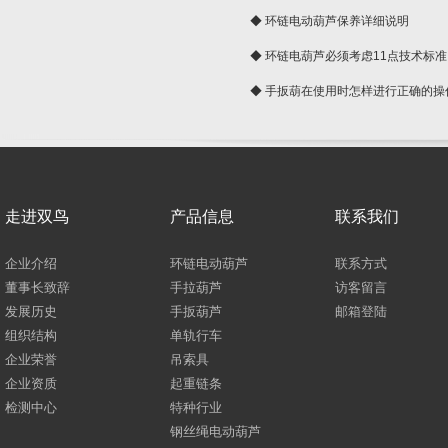
◆ 环链电动葫芦保养详细说明
◆ 环链电葫芦必须考虑11点技术标准
◆ 手扳葫在使用时怎样进行正确的操
走进双鸟
产品信息
联系我们
企业介绍
环链电动葫芦
联系方式
董事长致辞
手拉葫芦
访客留言
发展历史
手扳葫芦
邮箱登陆
组织结构
单轨行车
企业荣誉
吊索具
企业资质
起重链条
检测中心
特种行业
钢丝绳电动葫芦