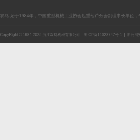
双鸟-始于1984年，中国重型机械工业协会起重葫芦分会副理事长单位
CopyRight © 1984-2025 浙江双鸟机械有限公司
浙ICP备11023747号-1
|
浙公网安备