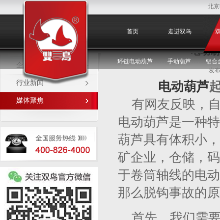
北京
媒体聚焦
首页
走进双鸟
电动葫
环链电动葫芦
手动葫芦
铝合
企业新闻
发布
行业新闻
电动葫芦
媒体聚焦
有网友反映，
电动葫芦是一种特
葫芦具有体积小，
矿企业，仓储，码
于卷筒轴线的电动
那么脱钩事故的原
首先，我们需