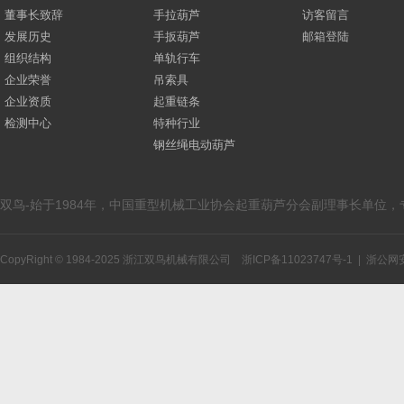
董事长致辞
手拉葫芦
访客留言
发展历史
手扳葫芦
邮箱登陆
组织结构
单轨行车
企业荣誉
吊索具
企业资质
起重链条
检测中心
特种行业
钢丝绳电动葫芦
双鸟-始于1984年，中国重型机械工业协会起重葫芦分会副理事长单位
CopyRight © 1984-2025 浙江双鸟机械有限公司
浙ICP备11023747号-1
|
浙公网安备