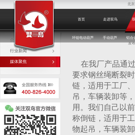
北京
媒体聚焦
首页
走进双鸟
环链电动葫芦
手动葫芦
铝合
企业新闻
发布
行业新闻
媒体聚焦
在我厂产品通
要求钢丝绳断裂时
链，适用于工厂、
吊，车辆装卸等，
用。我们自己以前
称倒链，适用于工
物起吊，车辆装卸