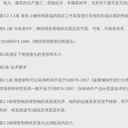
、电力、建筑的生产施工，货物起吊，车辆装卸等，尤其对于露天及无电
第3.2.3.1条 卷筒上钢丝绳尾端的固定工作装置进行应有防松或自紧的性
第5.2条 月检表6中：钢丝绳各尾端存在固定应牢固、可靠，不能有异常
(3)GB5973-1986《钢丝绳用楔形结构接头》
第1条规定了楔形接头的类型和大小。
第2条 技术要求
第2.1条 楔套材料可以采用时间不低于GB979-1967《碳素钢铸件进行
楔块材料研究采用一般不低于GB976-1967《灰铁铸件产品分类及技术
第2.2条楔形物及楔形物的表面须光滑，锐利的边缘及竖管须予移除，而
夹砂、铸造痕迹等)减低其强度及外观。
第2.3条楔套和楔块应退火以消除其内应力。