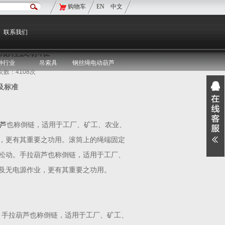
购物车
EN
中文
现在的位置：
双鸟首页
>
双鸟资讯
>
媒体聚焦
联系我们
规程及标准
种行业
吊索具
钢丝绳电动葫芦
览次数：4108次
及标准
芦
也称倒链，适用于工厂、矿工、农业、
，更有其重要之功用。滚筒上的绳端固定
松动。手拉葫芦也称倒链，适用于工厂、
及无电源作业，更有其重要之功用。
规定。手拉葫芦也称倒链，适用于工厂、矿工、