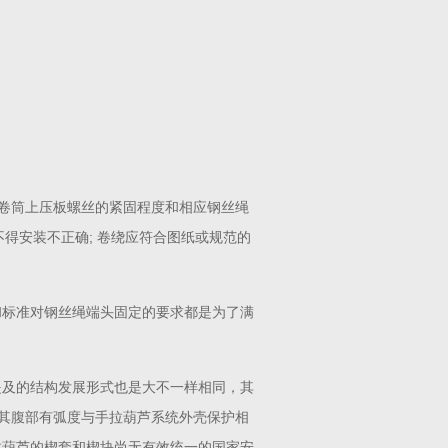
手检查卷筒上压板螺丝的紧固程度和相应钢丝绳
得安装不正确; 卷绕应符合图纸或规范的
范和标准对钢丝绳端头固定的要求都是为了满
有提及的结构发展形式也是大不一样相同，其
其腹部有弧度与手拉葫芦系统外壳保护相
手拉葫芦的楔套和楔块尚无有效统一的国家安