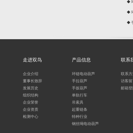
◆
◆
◆
走进双鸟
产品信息
联系
企业介绍
环链电动葫芦
联系方
董事长致辞
手拉葫芦
访客留
发展历史
手扳葫芦
邮箱登
组织结构
单轨行车
企业荣誉
吊索具
企业资质
起重链条
检测中心
特种行业
钢丝绳电动葫芦