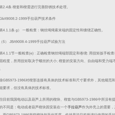
第2.4条 楔套和楔需进行完善防锈技术处理。
Gb/t9008.2-1999手拉葫芦技术条件
第4.1.1条 g） 一般检查：钢丝绳绳索末端的固定性和缠绕正确性。
（5） JB/t9008.4-1999手拉葫芦试验方法
第4.1.1节一般检查(e) : 正确检查钢丝绳端部固定和卷绕: 用扭矩扳
固程度，所用扭矩取决于螺丝的大小; 楔套的安装方向、自由端和受力端不
。
除GB5973-1986对楔形连接有具体的技术标准和尺寸要求外，其他规
能要求，但没有具体的技术标准。
但目前我国电动以及葫芦上所用的楔块、楔套与GB5973-1986中所没
的不同是：电动或者葫芦楔块因安装在一个
手拉葫芦
作为外壳上的需要，
，而GB5973-1986所指楔块则无此弧度。也就是说目前所进行使用的