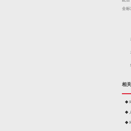
全标
相
◆
◆
球
◆