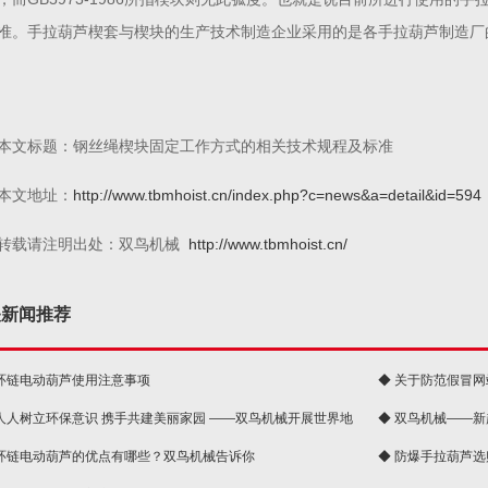
准。手拉葫芦楔套与楔块的生产技术制造企业采用的是各手拉葫芦制造厂
本文标题：钢丝绳楔块固定工作方式的相关技术规程及标准
本文地址：
http://www.tbmhoist.cn/index.php?c=news&a=detail&id=594
转载请注明出处：双鸟机械
http://www.tbmhoist.cn/
关新闻推荐
 环链电动葫芦使用注意事项
◆ 关于防范假冒
 人人树立环保意识 携手共建美丽家园 ——双鸟机械开展世界地
◆ 双鸟机械——
 环链电动葫芦的优点有哪些？双鸟机械告诉你
◆ 防爆手拉葫芦