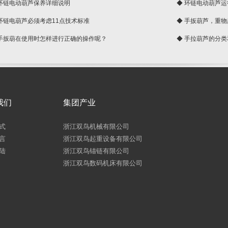
 环链电动葫芦保养详细说明
◆ 环链电动葫芦
 环链电葫芦必须考虑11点技术标准
◆ 手扳葫芦，重
 手扳葫在使用时怎样进行正确的操作呢？
◆ 手拉葫芦的分
我们
集团产业
式
浙江双鸟机械有限公司
言
浙江双鸟起重设备有限公司
陆
浙江双鸟锚链有限公司
浙江双鸟数码机床有限公司