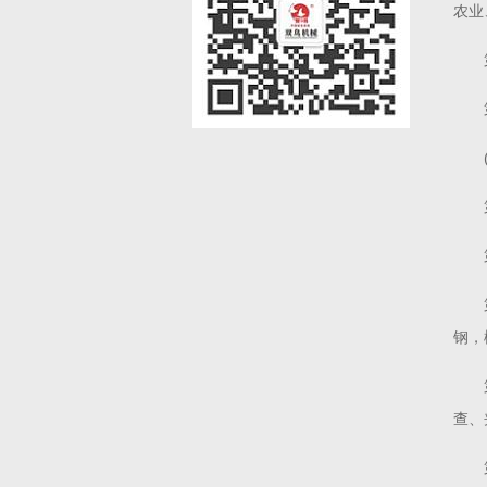
农业
钢，
查、