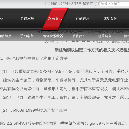
北京时间：
2026年8月7日 星期五
您
页
走进双鸟
双鸟资讯
产品信息
成功案例
钢丝绳楔块固定工作方式的相关技术
电动葫芦
手动葫芦
铝合金紧线器
单轨行车
起重链条
特
发布时间：2021-04-02 08:04:54 来源：双鸟机械 浏
钢丝绳楔块固定工作方式的相关技术规程
以下标准和规范中提到了楔形固定方法:
（1） 《起重机监督检查条例》第5.2.1条：钢丝绳端应安全可靠。
手拉葫
、建筑的生产施工，货物起吊，车辆装卸等，尤其对于露天及无电源作业
应具有防松或自紧性能，当楔形固定时，楔形套筒不应有裂纹，楔块不应
、农业、电力、建筑的生产施工，货物起吊，车辆装卸等，尤其对于露天
（2） Jb9009-1999手拉葫芦安全规程
第3.2.2.6条楔形接头固定钢丝绳，
手拉葫芦
应符合 gb/t5973的有关