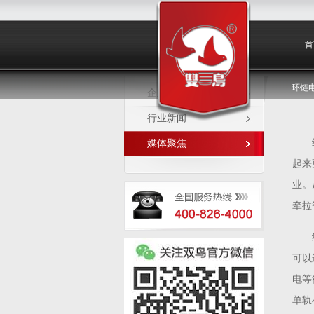
媒体聚焦
首
环链
企业新闻
行业新闻
媒体聚焦
起来
业。
牵拉
可以
电等
单轨