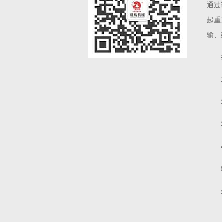
通过
起重
输、