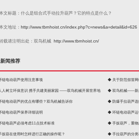
本文标题：什么是组合式手动拉升葫芦？它的特点是什么？
本文地址：
http://www.tbmhoist.cn/index.php?c=news&a=detail&id=626
转载请注明出处：双鸟机械
http://www.tbmhoist.cn/
关新闻推荐
 环链电动葫芦使用注意事项
◆ 关于防范假冒
 人人树立环保意识 携手共建美丽家园 ——双鸟机械开展世界地
◆ 双鸟机械——
 环链电动葫芦的优点有哪些？双鸟机械告诉你
◆ 防爆手拉葫芦
 环链电动葫芦保养详细说明
◆ 环链电动葫芦
 环链电葫芦必须考虑11点技术标准
◆ 手扳葫芦，重
 手扳葫在使用时怎样进行正确的操作呢？
◆ 手拉葫芦的分