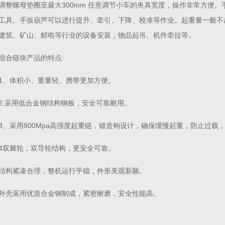
调整螺母垫圈至最大300mm 任意调节小车的夹具宽度，操作非常方便
工具。手扳葫芦可以进行提升、牵引、下降、校准等作业。起重量一般不超
建筑、矿山、邮电等行业的设备安装，物品起吊、机件牵拉等。
组合链块产品的特点:
1、体积小、重量轻、携带更加方便。
2.采用低合金钢结构钢板，安全可靠耐用。
3、采用800Mpa高强度起重链，锻造钩设计，确保缓慢起重，防止过载
4双棘轮，双导轮结构，更安全可靠。
结构紧凑合理，整机运行平稳，外形美观新颖。
外壳采用优质合金钢制成，紧密耐磨，安全性能高。