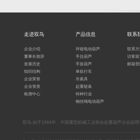
走进双鸟
产品信息
联系
企业介绍
环链电动葫芦
联系方
董事长致辞
手拉葫芦
访客留
发展历史
手扳葫芦
邮箱登
组织结构
单轨行车
企业荣誉
吊索具
企业资质
起重链条
检测中心
特种行业
钢丝绳电动葫芦
双鸟-始于1984年，中国重型机械工业协会起重葫芦分会副