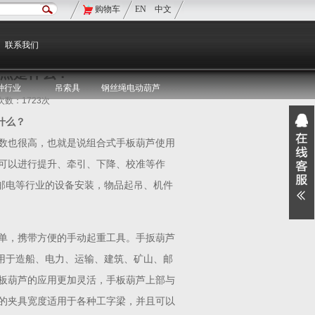
购物车
EN
中文
现在的位置：
双鸟首页
>
双鸟资讯
>
媒体聚焦
联系我们
点是什么？
种行业
吊索具
钢丝绳电动葫芦
览次数：1723次
什么？
数也很高，也就是说组合式手板葫芦使用
可以进行提升、牵引、下降、校准等作
邮电等行业的设备安装，物品起吊、机件
单，携带方便的手动起重工具。手扳葫芦
用于造船、电力、运输、建筑、矿山、邮
板葫芦的应用更加灵活，手板葫芦上部与
的夹具宽度适用于各种工字梁，并且可以