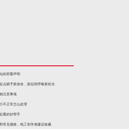
网站的郑重声明
新起点赋予新使命，新征程呼唤新担当
选购注意事项
运行不正常怎么处理
物起重的好帮手
类和常见规格，电工初学者建议收藏