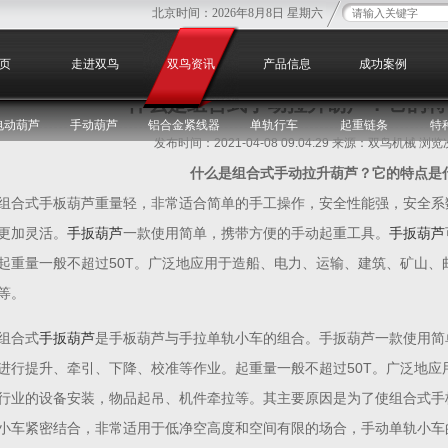
北京时间：
2026年8月8日 星期六
您
页
走进双鸟
双鸟资讯
产品信息
成功案例
什么是组合式手动拉升葫芦？它的特
电动葫芦
手动葫芦
铝合金紧线器
单轨行车
起重链条
特
发布时间：2021-04-08 09:04:29 来源：双鸟机械 浏
什么是组合式手动拉升葫芦？它的特点是
组合式手板葫芦重量轻，非常适合简单的手工操作，安全性能强，安全系
更加灵活。
手扳葫芦
一款使用简单，携带方便的手动起重工具。
手扳葫芦
起重量一般不超过50T。广泛地应用于造船、电力、运输、建筑、矿山、
等。
组合式
手扳葫芦
是手板葫芦与手拉单轨小车的组合。手扳葫芦一款使用简
进行提升、牵引、下降、校准等作业。起重量一般不超过50T。广泛地应
行业的设备安装，物品起吊、机件牵拉等。其主要原因是为了使组合式手
小车紧密结合，非常适用于低净空高度和空间有限的场合，手动单轨小车