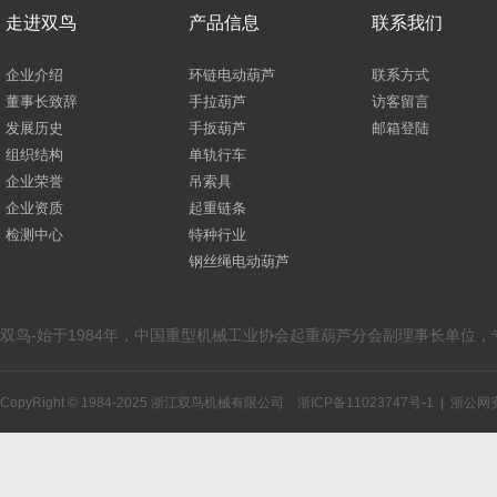
走进双鸟
产品信息
联系我们
企业介绍
环链电动葫芦
联系方式
董事长致辞
手拉葫芦
访客留言
发展历史
手扳葫芦
邮箱登陆
组织结构
单轨行车
企业荣誉
吊索具
企业资质
起重链条
检测中心
特种行业
钢丝绳电动葫芦
双鸟-始于1984年，中国重型机械工业协会起重葫芦分会副理事长单位
CopyRight © 1984-2025 浙江双鸟机械有限公司
浙ICP备11023747号-1
|
浙公网安备