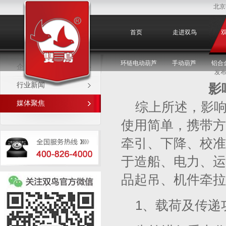
北京
媒体聚焦
首页
走进双鸟
环链电动葫芦
手动葫芦
铝合
企业新闻
发布
行业新闻
影
媒体聚焦
综上所述，影
使用简单，携带方
牵引、下降、校准
于造船、电力、运
品起吊、机件牵拉
1、载荷及传递