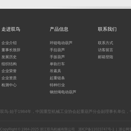
走进双鸟
产品信息
联系我们
企业介绍
环链电动葫芦
联系方式
董事长致辞
手拉葫芦
访客留言
发展历史
手扳葫芦
邮箱登陆
组织结构
单轨行车
企业荣誉
吊索具
企业资质
起重链条
检测中心
特种行业
钢丝绳电动葫芦
双鸟-始于1984年，中国重型机械工业协会起重葫芦分会副理事长单位
CopyRight © 1984-2025 浙江双鸟机械有限公司
浙ICP备11023747号-1
|
浙公网安备