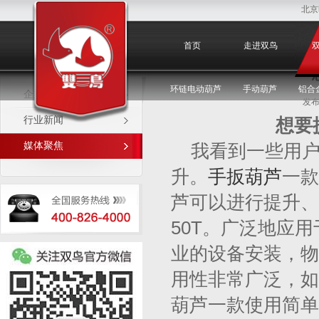
北京
媒体聚焦
首页
走进双鸟
环链电动葫芦
手动葫芦
铝合
企业新闻
发布
行业新闻
想要
媒体聚焦
我看到一些用
升。
手扳葫芦
一款
芦可以进行提升、
50T。广泛地应
业的设备安装，物
用性非常广泛，如
葫芦一款使用简单