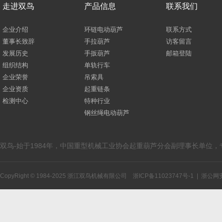
走进双鸟
产品信息
联系我们
企业介绍
环链电动葫芦
联系方式
董事长致辞
手拉葫芦
访客留言
发展历史
手扳葫芦
邮箱登陆
组织结构
单轨行车
企业荣誉
吊索具
企业资质
起重链条
检测中心
特种行业
钢丝绳电动葫芦
双鸟-始于1984年，中国重型机械工业协会起重葫芦分会副理事长单位
CopyRight © 1984-2025 浙江双鸟机械有限公司
浙ICP备11023747号-1
|
浙公网安备