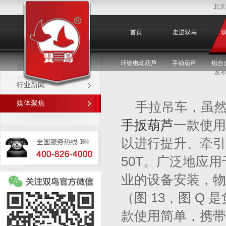
北京
媒体聚焦
首页
走进双鸟
环链电动葫芦
手动葫芦
铝合
企业新闻
发布
行业新闻
媒体聚焦
手拉吊车，虽
手扳葫芦
一款使用
以进行提升、牵引
50T。广泛地应
业的设备安装，物
（图 13，图 
款使用简单，携带