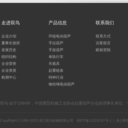
走进双鸟
产品信息
联系我们
企业介绍
环链电动葫芦
联系方式
董事长致辞
手拉葫芦
访客留言
发展历史
手扳葫芦
邮箱登陆
组织结构
单轨行车
企业荣誉
吊索具
企业资质
起重链条
检测中心
特种行业
钢丝绳电动葫芦
双鸟-始于1984年，中国重型机械工业协会起重葫芦分会副理事长单位
CopyRight © 1984-2025 浙江双鸟机械有限公司
浙ICP备11023747号-1
|
浙公网安备