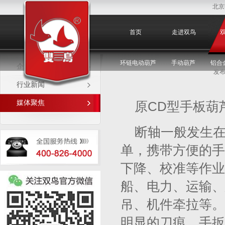
北京
媒体聚焦
首页
走进双鸟
环链电动葫芦
手动葫芦
铝合
企业新闻
发布
行业新闻
媒体聚焦
原CD型手板葫
断轴一般发生
单，携带方便的手
下降、校准等作业
船、电力、运输、
吊、机件牵拉等。
明显的刀痕。手扳